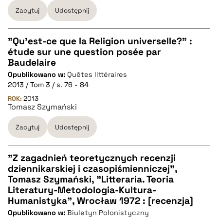
Zacytuj
Udostępnij
pobierz cytat
"Qu'est-ce que la Religion universelle?" :
étude sur une question posée par
CZYSTY TEKST
Baudelaire
Opublikowano w:
Quêtes littéraires
2013 / Tom 3 / s. 76 - 84
pobierz cytat
ROK:
2013
Tomasz Szymański
BIBTEX
Zacytuj
Udostępnij
pobierz cytat
"Z zagadnień teoretycznych recenzji
dziennikarskiej i czasopiśmienniczej",
CZYSTY TEKST
Tomasz Szymański, "Litteraria. Teoria
Literatury-Metodologia-Kultura-
Humanistyka", Wrocław 1972 : [recenzja]
pobierz cytat
Opublikowano w:
Biuletyn Polonistyczny