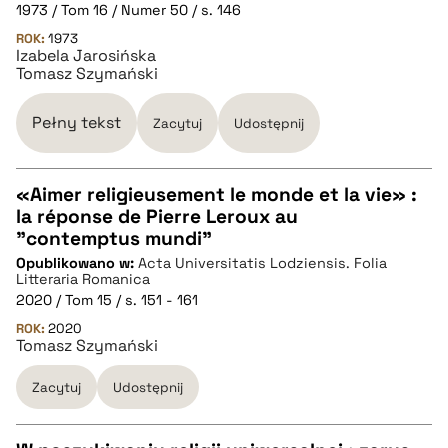
1973 / Tom 16 / Numer 50 / s. 146
BIBTEX
ROK:
1973
Izabela Jarosińska
Tomasz Szymański
pobierz cytat
Pełny tekst
Zacytuj
Udostępnij
«Aimer religieusement le monde et la vie» :
la réponse de Pierre Leroux au
CZYSTY TEKST
"contemptus mundi"
Opublikowano w:
Acta Universitatis Lodziensis. Folia
Litteraria Romanica
pobierz cytat
2020 / Tom 15 / s. 151 - 161
ROK:
2020
Tomasz Szymański
BIBTEX
Zacytuj
Udostępnij
pobierz cytat