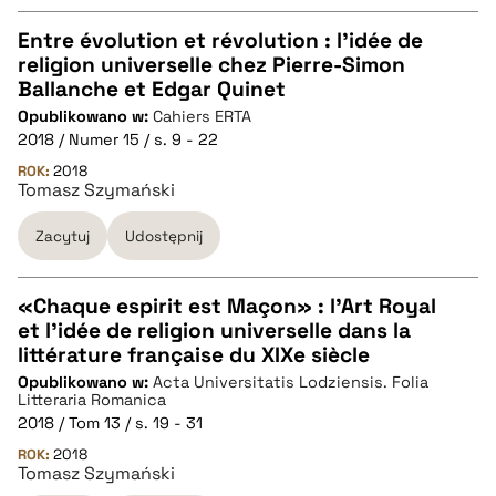
Entre évolution et révolution : l’idée de
religion universelle chez Pierre-Simon
CZYSTY TEKST
Ballanche et Edgar Quinet
Opublikowano w:
Cahiers ERTA
2018 / Numer 15 / s. 9 - 22
pobierz cytat
ROK:
2018
Tomasz Szymański
BIBTEX
Zacytuj
Udostępnij
pobierz cytat
«Chaque espirit est Maçon» : l'Art Royal
et l'idée de religion universelle dans la
CZYSTY TEKST
littérature française du XIXe siècle
Opublikowano w:
Acta Universitatis Lodziensis. Folia
Litteraria Romanica
pobierz cytat
2018 / Tom 13 / s. 19 - 31
ROK:
2018
Tomasz Szymański
BIBTEX