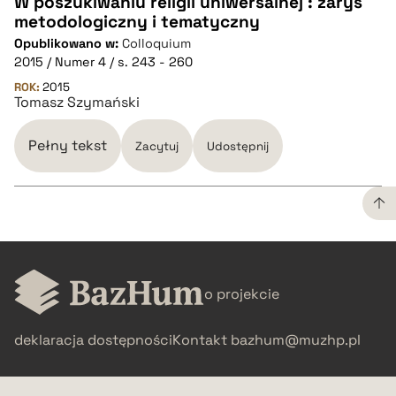
W poszukiwaniu religii uniwersalnej : zarys
metodologiczny i tematyczny
CZYSTY TEKST
Opublikowano w:
Colloquium
2015 / Numer 4 / s. 243 - 260
pobierz cytat
ROK:
2015
Tomasz Szymański
BIBTEX
Pełny tekst
Zacytuj
Udostępnij
pobierz cytat
CZYSTY TEKST
o projekcie
pobierz cytat
deklaracja dostępności
Kontakt
bazhum@muzhp.pl
BIBTEX