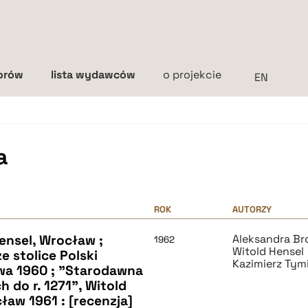
torów
lista wydawców
o projekcie
Interlinia
mała
średnia
duża
a
ROK
AUTORZY
ensel, Wrocław ;
Aleksandra Br
1962
Witold Hensel
e stolice Polski
Kazimierz Tym
wa 1960 ; "Starodawna
 do r. 1271", Witold
ław 1961 : [recenzja]