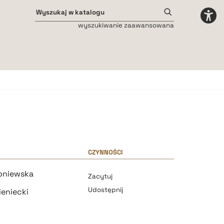
wyszukiwanie zaawansowana
Odstępy międzyliterowe
małe
średnie
duże
CZYNNOŚCI
oniewska
Zacytuj
Udostępnij
ieniecki