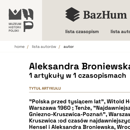
lista czasopism
lista au
home
lista autorów
autor
Wielkość liter
Aleksandra Broniewsk
1 artykuły w 1 czasopismach
TYTUŁ ARTYKUŁU
"Polska przed tysiącem lat", Witold H
Warszawa 1960 ; Tenże, "Najdawniejsz
Gniezno-Kruszwica-Poznań", Warsza
Kruszwica :od czasów najdawniejszych
Hensel i Aleksandra Broniewska, Wroc