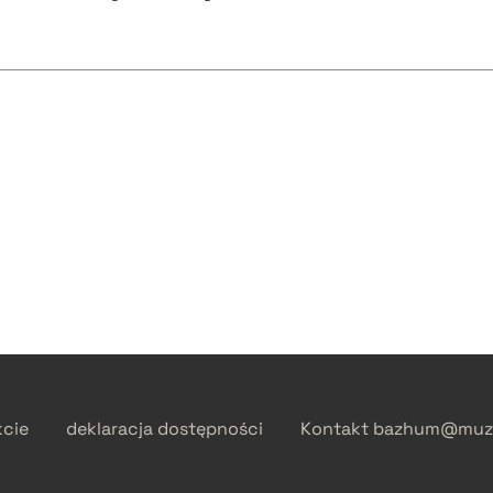
kcie
deklaracja dostępności
Kontakt
bazhum@muzh