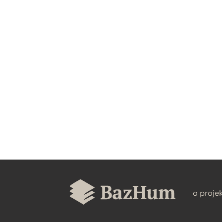
CZYSTY TEKST
BIBTEX
o proje