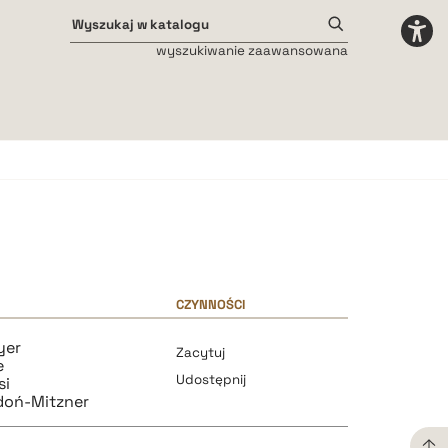
wyszukiwanie zaawansowana
Odstępy międzyliterowe
małe
średnie
duże
CZYNNOŚCI
yer
Zacytuj
e
Udostępnij
si
doń-Mitzner