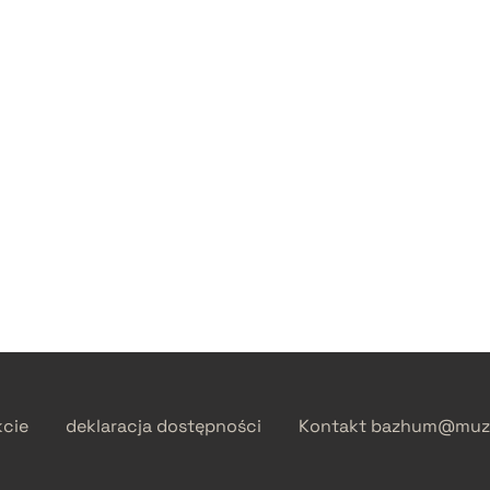
kcie
deklaracja dostępności
Kontakt
bazhum@muzh