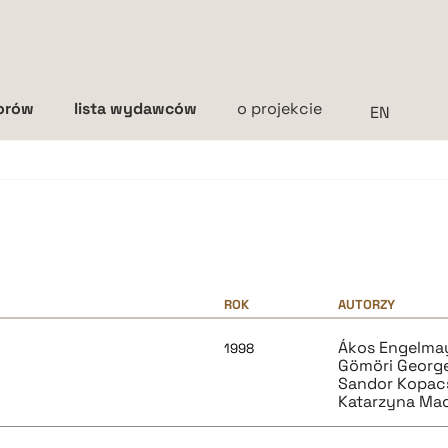
torów
lista wydawców
o projekcie
Interlinia
mała
średnia
duża
ROK
AUTORZY
Ákos Engelma
1998
Gömöri Georg
Sandor Kopac
Katarzyna Ma