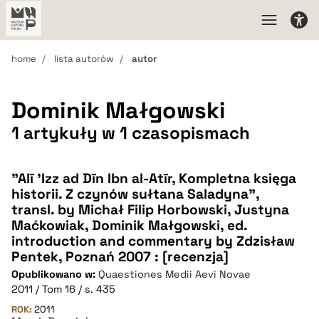
home
lista autorów
autor
Dominik Małgowski
1 artykuły w 1 czasopismach
"Alī 'Izz ad Dīn Ibn al-Atīr, Kompletna księga
historii. Z czynów sułtana Saladyna",
transl. by Michał Filip Horbowski, Justyna
Maćkowiak, Dominik Małgowski, ed.
introduction and commentary by Zdzisław
Pentek, Poznań 2007 : [recenzja]
Opublikowano w:
Quaestiones Medii Aevi Novae
2011 / Tom 16 / s. 435
ROK:
2011