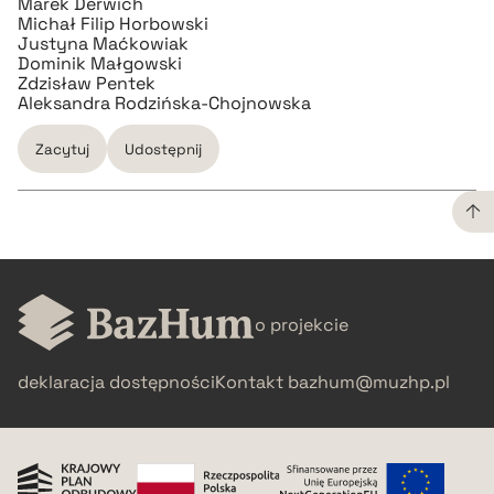
Marek Derwich
Michał Filip Horbowski
Justyna Maćkowiak
Dominik Małgowski
Zdzisław Pentek
Aleksandra Rodzińska-Chojnowska
Zacytuj
Udostępnij
CZYSTY TEKST
o projekcie
pobierz cytat
deklaracja dostępności
Kontakt
bazhum@muzhp.pl
BIBTEX
pobierz cytat