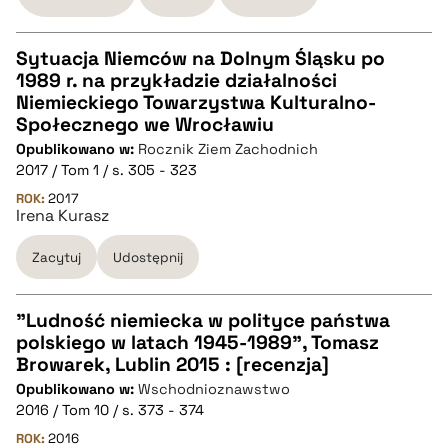
Sytuacja Niemców na Dolnym Śląsku po
1989 r. na przykładzie działalności
CZYSTY TEKST
Niemieckiego Towarzystwa Kulturalno-
Społecznego we Wrocławiu
Opublikowano w:
Rocznik Ziem Zachodnich
pobierz cytat
2017 / Tom 1 / s. 305 - 323
ROK:
2017
Irena Kurasz
BIBTEX
Zacytuj
Udostępnij
pobierz cytat
"Ludność niemiecka w polityce państwa
polskiego w latach 1945-1989", Tomasz
CZYSTY TEKST
Browarek, Lublin 2015 : [recenzja]
Opublikowano w:
Wschodnioznawstwo
2016 / Tom 10 / s. 373 - 374
pobierz cytat
ROK:
2016