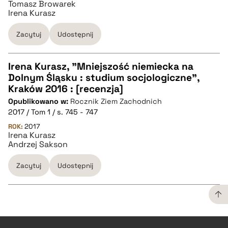
Tomasz Browarek
Irena Kurasz
BIBTEX
Zacytuj
Udostępnij
pobierz cytat
Irena Kurasz, "Mniejszość niemiecka na
Dolnym Śląsku : studium socjologiczne",
CZYSTY TEKST
Kraków 2016 : [recenzja]
Opublikowano w:
Rocznik Ziem Zachodnich
2017 / Tom 1 / s. 745 - 747
pobierz cytat
ROK:
2017
Irena Kurasz
Andrzej Sakson
BIBTEX
Zacytuj
Udostępnij
pobierz cytat
CZYSTY TEKST