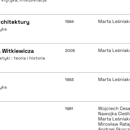
, krytyka, interpretacja
rchitektury
Marta Leśnia
1994
tyka
 Witkiewicza
Marta Leśnia
2006
tyki : teoria i historia
Marta Leśnia
1993
tyka
Wojciech Cesa
1981
Nawojka Cieśl
Marta Leśnia
Mirosław Rata
Andrzej Skocz