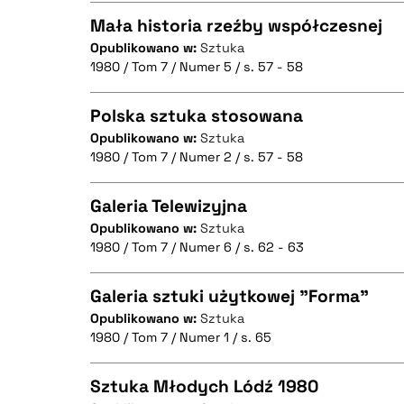
Mała historia rzeźby współczesnej
Opublikowano w:
Sztuka
1980 / Tom 7 / Numer 5 / s. 57 - 58
CZYSTY TEKST
BIBTEX
Polska sztuka stosowana
Opublikowano w:
Sztuka
1980 / Tom 7 / Numer 2 / s. 57 - 58
CZYSTY TEKST
BIBTEX
Galeria Telewizyjna
Opublikowano w:
Sztuka
1980 / Tom 7 / Numer 6 / s. 62 - 63
CZYSTY TEKST
BIBTEX
Galeria sztuki użytkowej "Forma"
Opublikowano w:
Sztuka
1980 / Tom 7 / Numer 1 / s. 65
CZYSTY TEKST
BIBTEX
Sztuka Młodych Lódź 1980