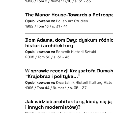
1998 / Tom 8 / Numer 17/18 / s. 31 - 35
The Manor House-Towards a Retrospe
Opublikowano w:
Polish Art Studies
BIBTEX
1992 / Tom 13 / s. 31 - 41
CZYSTY TEKST
Dom Adama, dom Ewy: dyskurs różnic
historii architektury
Opublikowano w:
Rocznik Historii Sztuki
CZYSTY TEKST
BIBTEX
2005 / Tom 30 / s. 31 - 45
W sprawie recenzji Krzysztofa Dumał
"Krajobraz i polityka..."
BIBTEX
Opublikowano w:
Kwartalnik Historii Kultury Mater
CZYSTY TEKST
1996 / Tom 44 / Numer 1 / s. 35 - 37
Jak widzieć architekturę, kiedy się 
i innych modernistów)?
BIBTEX