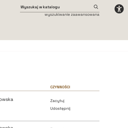
wyszukiwanie zaawansowana
Odstępy międzyliterowe
małe
średnie
duże
CZYNNOŚCI
kowska
Zacytuj
Udostępnij
kowska