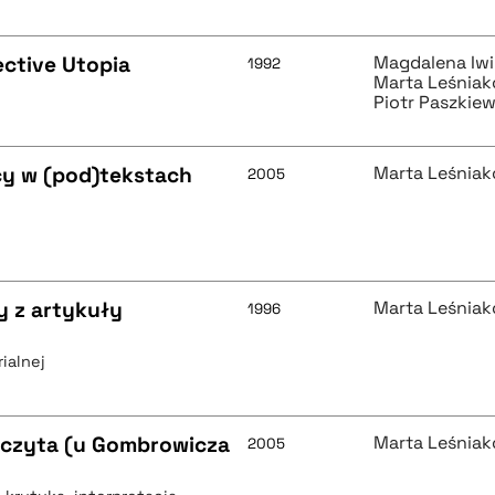
ctive Utopia
Magdalena Iw
1992
Marta Leśnia
Piotr Paszkiew
y w (pod)tekstach
Marta Leśnia
2005
y z artykuły
Marta Leśnia
1996
ialnej
ją czyta (u Gombrowicza
Marta Leśnia
2005