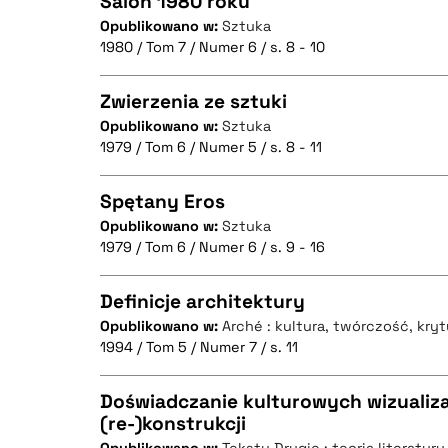
Salon 1980 roku
Opublikowano w:
Sztuka
1980 / Tom 7 / Numer 6 / s. 8 - 10
CZYSTY TEKST
Zwierzenia ze sztuki
Opublikowano w:
Sztuka
1979 / Tom 6 / Numer 5 / s. 8 - 11
CZYSTY TEKST
BIBTEX
Spętany Eros
Opublikowano w:
Sztuka
1979 / Tom 6 / Numer 6 / s. 9 - 16
CZYSTY TEKST
BIBTEX
Definicje architektury
Opublikowano w:
Arché : kultura, twórczość, kry
1994 / Tom 5 / Numer 7 / s. 11
CZYSTY TEKST
BIBTEX
Doświadczanie kulturowych wizualizac
(re-)konstrukcji