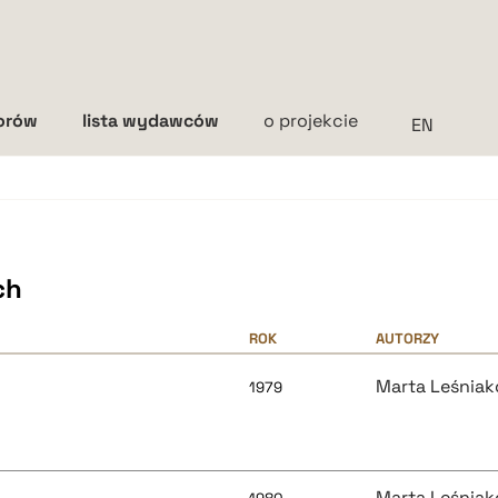
torów
lista wydawców
o projekcie
Interlinia
mała
średnia
duża
ch
ROK
AUTORZY
Marta Leśnia
1979
Marta Leśnia