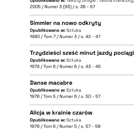
Opublikowano w:
Teksty Drugie : teoria literatury
CZYSTY TEKST
2005 / Numer 3 (93) / s. 38 - 57
Simmler na nowo odkryty
Opublikowano w:
Sztuka
BIBTEX
1980 / Tom 7 / Numer 3 / s. 42 - 47
CZYSTY TEKST
Trzydzieści sześć minut jazdy pociąg
Opublikowano w:
Sztuka
1979 / Tom 6 / Numer 6 / s. 43 - 45
CZYSTY TEKST
BIBTEX
Danse macabre
Opublikowano w:
Sztuka
1978 / Tom 5 / Numer 6 / s. 50 - 57
CZYSTY TEKST
BIBTEX
Alicja w krainie czarów
Opublikowano w:
Sztuka
1979 / Tom 6 / Numer 5 / s. 57 - 58
CZYSTY TEKST
BIBTEX