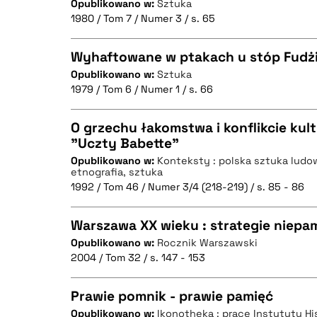
Opublikowano w:
Sztuka
1980 / Tom 7 / Numer 3 / s. 65
CZYSTY TEKST
BIBTEX
Wyhaftowane w ptakach u stóp Fudż
Opublikowano w:
Sztuka
1979 / Tom 6 / Numer 1 / s. 66
CZYSTY TEKST
BIBTEX
O grzechu łakomstwa i konflikcie ku
"Uczty Babette"
Opublikowano w:
Konteksty : polska sztuka ludow
CZYSTY TEKST
BIBTEX
etnografia, sztuka
1992 / Tom 46 / Numer 3/4 (218-219) / s. 85 - 86
Warszawa XX wieku : strategie niepam
BIBTEX
Opublikowano w:
Rocznik Warszawski
2004 / Tom 32 / s. 147 - 153
CZYSTY TEKST
Prawie pomnik - prawie pamięć
Opublikowano w:
Ikonotheka : prace Instytutu Hi