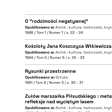
O "rodzimości negatywnej"
BIBTEX
Opublikowano w:
Arché : kultura, twórczość, kry
1988 / Tom 1 / Numer 1 / s. 22 - 24
CZYSTY TEKST
Kościoły Jana Koszczyca Wtkiewicza
Opublikowano w:
Arché : kultura, twórczość, kry
1994 / Tom 5 / Numer 6 / s. 25 - 33
CZYSTY TEKST
BIBTEX
Rysunki przestrzenne
Opublikowano w:
Sztuka
1981 / Tom 8 / Numer 3 / s. 30 - 31
CZYSTY TEKST
BIBTEX
Zułów marszałka Piłsudskiego : metaf
refleksje nad wyciętym lasem
Opublikowano w:
Arché : kultura, twórczość, kry
CZYSTY TEKST
BIBTEX