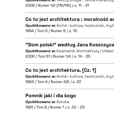
Opublikowano w:
Teksty Drugie : teoria literatury
CZYSTY TEKST
BIBTEX
2009 / Numer 1/2 (115/116) / s. 11 - 31
Co to jest architektura : moralność a
Opublikowano w:
Arché : kultura, twórczość, kry
BIBTEX
1994 / Tom 5 / Numer 6 / s. 13
CZYSTY TEKST
"Dom polski" według Jana Koszczyca
Opublikowano w:
Kwartalnik Architektury i Urbanis
2006 / Tom 51 / Numer 1/4 / s. 14 - 35
CZYSTY TEKST
BIBTEX
Co to jest architektura. [Cz. 1]
Opublikowano w:
Arché : kultura, twórczość, kry
1993 / Tom 4 / Numer 4/5 / s. 22
CZYSTY TEKST
BIBTEX
Pomnik jaki i dla kogo
Opublikowano w:
Sztuka
1981 / Tom 8 / Numer 1 / s. 22 - 23
CZYSTY TEKST
BIBTEX