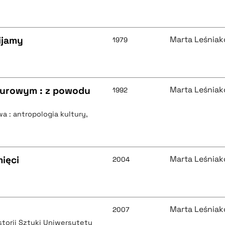
ijamy
Marta Leśnia
1979
lturowym : z powodu
Marta Leśnia
1992
a : antropologia kultury,
ięci
Marta Leśnia
2004
Marta Leśnia
2007
storii Sztuki Uniwersytetu