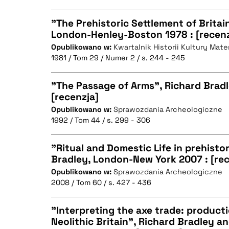
"The Prehistoric Settlement of Britai
London-Henley-Boston 1978 : [recenz
Opublikowano w:
Kwartalnik Historii Kultury Mater
CZYSTY TEKST
1981 / Tom 29 / Numer 2 / s. 244 - 245
"The Passage of Arms", Richard Bradl
[recenzja]
BIBTEX
Opublikowano w:
Sprawozdania Archeologiczne
CZYSTY TEKST
1992 / Tom 44 / s. 299 - 306
"Ritual and Domestic Life in prehisto
Bradley, London-New York 2007 : [rec
BIBTEX
Opublikowano w:
Sprawozdania Archeologiczne
CZYSTY TEKST
2008 / Tom 60 / s. 427 - 436
"Interpreting the axe trade: product
Neolithic Britain", Richard Bradley 