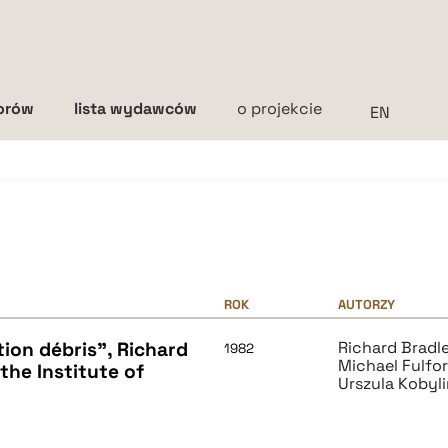
torów
lista wydawców
o projekcie
Interlinia
mała
średnia
duża
ROK
AUTORZY
tion débris", Richard
Richard Bradl
1982
Michael Fulfo
 the Institute of
Urszula Kobyl