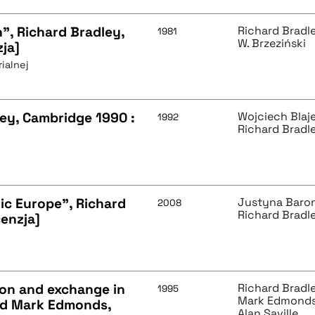
n", Richard Bradley,
Richard Bradl
1981
W. Brzeziński
ja]
ialnej
ey, Cambridge 1990 :
Wojciech Blaj
1992
Richard Bradl
ric Europe", Richard
Justyna Baro
2008
Richard Bradl
enzja]
ion and exchange in
Richard Bradl
1995
Mark Edmond
and Mark Edmonds,
Alan Saville