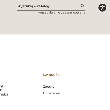
wyszukiwanie zaawansowana
Odstępy międzyliterowe
małe
średnie
duże
CZYNNOŚCI
ey
Zacytuj
rd
Udostępnij
ińska