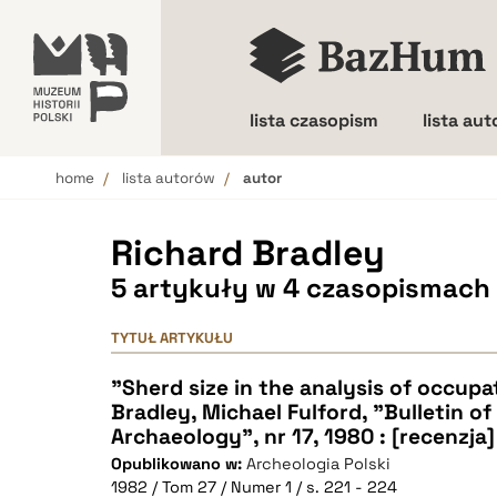
lista czasopism
lista au
home
lista autorów
autor
Wielkość liter
Richard Bradley
5 artykuły w 4 czasopismach
TYTUŁ ARTYKUŁU
"Sherd size in the analysis of occupa
Bradley, Michael Fulford, "Bulletin of
Archaeology", nr 17, 1980 : [recenzja]
Opublikowano w:
Archeologia Polski
1982 / Tom 27 / Numer 1 / s. 221 - 224