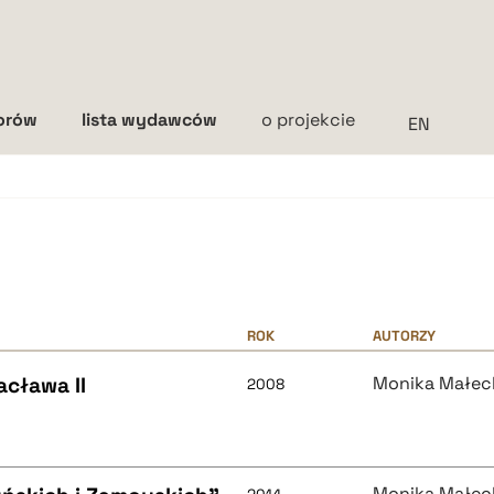
torów
lista wydawców
o projekcie
Interlinia
mała
średnia
duża
ROK
AUTORZY
acława II
Monika Małec
2008
Monika Małec