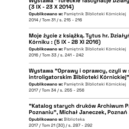
Wystawa "Tureckie fascynacje Dział
(3 IX - 23 X 2014)
Opublikowano w:
Pamiętnik Biblioteki Kórnickiej
CZYSTY TEKST
2014 / Tom 31 / s. 215 - 216
Moje życie z książką. Tytus hr. Działyń
Kórniku : (5 IX - 28 XI 2016)
BIBTEX
Opublikowano w:
Pamiętnik Biblioteki Kórnickiej
CZYSTY TEKST
2016 / Tom 33 / s. 241 - 242
Wystawa "Oprawy i oprawcy, czyli w 
introligatorskim Biblioteki Kórnickiej" 
BIBTEX
Opublikowano w:
Pamiętnik Biblioteki Kórnickiej
CZYSTY TEKST
2017 / Tom 34 / s. 255 - 256
"Katalog starych druków Archiwum 
Poznaniu", Michał Janeczek, Poznań 2
BIBTEX
Opublikowano w:
Biblioteka
CZYSTY TEKST
2017 / Tom 21 (30) / s. 287 - 292