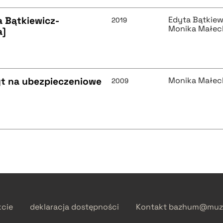
a Bątkiewicz-
Edyta Bątkie
2019
Monika Małec
a]
t na ubezpieczeniowe
Monika Małec
2009
kcie
deklaracja dostępności
Kontakt
bazhum@muzh