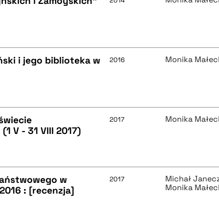
yńskich i Zamoyskich"
2014
ski i jego biblioteka w
Monika Małec
2016
świecie
Monika Małec
2017
(1 V - 31 VIII 2017)
Państwowego w
Michał Janec
2017
Monika Małec
016 : [recenzja]