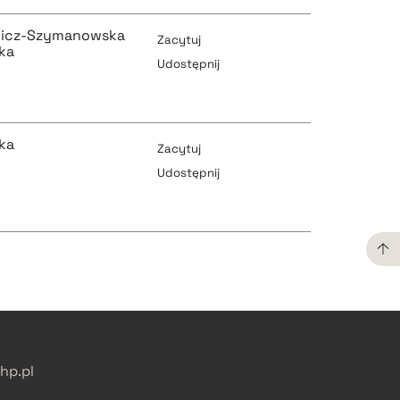
pobierz cytat
wicz-Szymanowska
Zacytuj
ka
Udostępnij
pobierz cytat
pobierz cytat
ka
Zacytuj
Udostępnij
pobierz cytat
pobierz cytat
pobierz cytat
pobierz cytat
p.pl