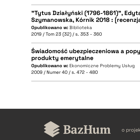
"Tytus Działyński (1796-1861)", Edyt
Szymanowska, Kórnik 2018 : [recenzj
BIBTEX
Opublikowano w:
Biblioteka
CZYSTY TEKST
2019 / Tom 23 (32) / s. 353 - 360
Świadomość ubezpieczeniowa a popy
produkty emerytalne
BIBTEX
Opublikowano w:
Ekonomiczne Problemy Usług
CZYSTY TEKST
2009 / Numer 40 / s. 472 - 480
BIBTEX
CZYSTY TEKST
o proje
BIBTEX