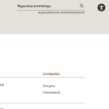
wyszukiwanie zaawansowana
Odstępy międzyliterowe
małe
średnie
duże
CZYNNOŚCI
ka
Zacytuj
Udostępnij
ka