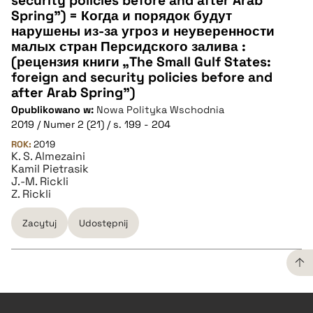
security policies before and after Arab
Spring”) = Когда и порядок будут
нарушены из-за угроз и неуверенности
малых стран Персидского залива :
(рецензия книги „The Small Gulf States:
foreign and security policies before and
after Arab Spring”)
Opublikowano w:
Nowa Polityka Wschodnia
2019 / Numer 2 (21) / s. 199 - 204
ROK:
2019
K. S. Almezaini
Kamil Pietrasik
J.-M. Rickli
Z. Rickli
Zacytuj
Udostępnij
CZYSTY TEKST