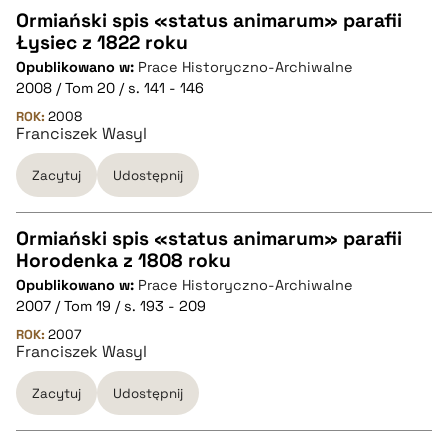
Ormiański spis «status animarum» parafii
Łysiec z 1822 roku
CZYSTY TEKST
Opublikowano w:
Prace Historyczno-Archiwalne
2008 / Tom 20 / s. 141 - 146
pobierz cytat
ROK:
2008
Franciszek Wasyl
Zacytuj
Udostępnij
BIBTEX
pobierz cytat
Ormiański spis «status animarum» parafii
Horodenka z 1808 roku
CZYSTY TEKST
Opublikowano w:
Prace Historyczno-Archiwalne
2007 / Tom 19 / s. 193 - 209
pobierz cytat
ROK:
2007
Franciszek Wasyl
Zacytuj
Udostępnij
BIBTEX