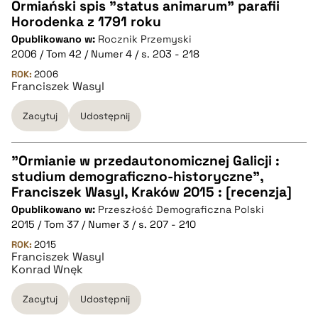
pobierz cytat
Ormiański spis "status animarum" parafii
Horodenka z 1791 roku
CZYSTY TEKST
Opublikowano w:
Rocznik Przemyski
2006 / Tom 42 / Numer 4 / s. 203 - 218
pobierz cytat
ROK:
2006
Franciszek Wasyl
Zacytuj
Udostępnij
BIBTEX
pobierz cytat
"Ormianie w przedautonomicznej Galicji :
studium demograficzno-historyczne",
CZYSTY TEKST
Franciszek Wasyl, Kraków 2015 : [recenzja]
Opublikowano w:
Przeszłość Demograficzna Polski
2015 / Tom 37 / Numer 3 / s. 207 - 210
pobierz cytat
ROK:
2015
Franciszek Wasyl
Konrad Wnęk
BIBTEX
Zacytuj
Udostępnij
pobierz cytat