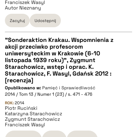
Franciszek Wasyl
BIBTEX
Autor Nieznany
pobierz cytat
Zacytuj
Udostępnij
"Sonderaktion Krakau. Wspomnienia z
akcji przeciwko profesorom
CZYSTY TEKST
uniwersyteckim w Krakowie (6-10
listopada 1939 roku)", Zygmunt
Starachowicz, wstęp i oprac. K.
pobierz cytat
Starachowicz, F. Wasyl, Gdańsk 2012 :
[recenzja]
Opublikowano w:
BIBTEX
Pamięć i Sprawiedliwość
2014 / Tom 13 / Numer 1 (23) / s. 471 - 476
ROK:
2014
pobierz cytat
Piotr Ruciński
Katarzyna Starachowicz
Zygmunt Starachowicz
Franciszek Wasyl