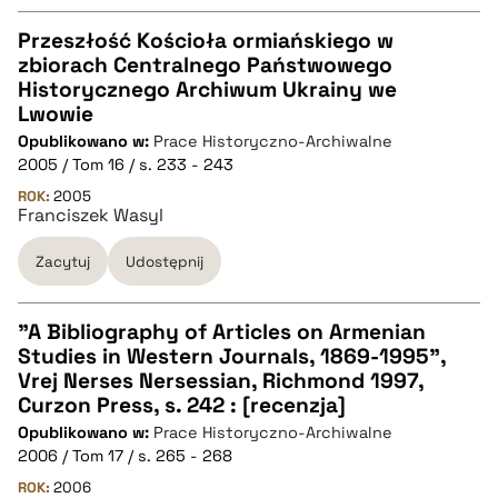
Przeszłość Kościoła ormiańskiego w
zbiorach Centralnego Państwowego
CZYSTY TEKST
Historycznego Archiwum Ukrainy we
Lwowie
Opublikowano w:
Prace Historyczno-Archiwalne
pobierz cytat
2005 / Tom 16 / s. 233 - 243
ROK:
2005
Franciszek Wasyl
BIBTEX
Zacytuj
Udostępnij
pobierz cytat
"A Bibliography of Articles on Armenian
Studies in Western Journals, 1869-1995",
CZYSTY TEKST
Vrej Nerses Nersessian, Richmond 1997,
Curzon Press, s. 242 : [recenzja]
Opublikowano w:
Prace Historyczno-Archiwalne
pobierz cytat
2006 / Tom 17 / s. 265 - 268
ROK:
2006