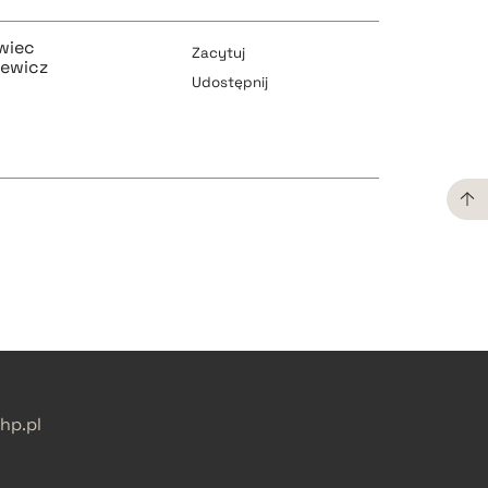
wiec
Zacytuj
kiewicz
Udostępnij
pobierz cytat
pobierz cytat
pobierz cytat
p.pl
pobierz cytat