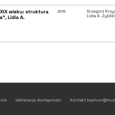
XIX wieku: struktura
Grzegorz Krzy
2015
Lidia A . Zybli
, Lidia A.
]
kcie
deklaracja dostępności
Kontakt
bazhum@muzh