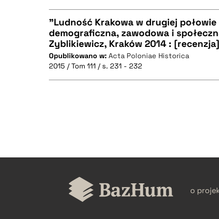
"Ludność Krakowa w drugiej połowie 
demograficzna, zawodowa i społeczna"
Zyblikiewicz, Kraków 2014 : [recenzja
CZYSTY TEKST
Opublikowano w:
Acta Poloniae Historica
2015 / Tom 111 / s. 231 - 232
BIBTEX
CZYSTY TEKST
BIBTEX
o proje