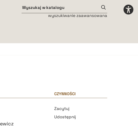
wyszukiwanie zaawansowana
Odstępy międzyliterowe
małe
średnie
duże
CZYNNOŚCI
Zacytuj
Udostępnij
kiewicz