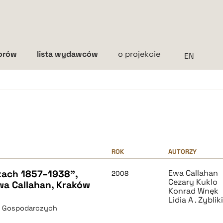
torów
lista wydawców
o projekcie
Interlinia
mała
średnia
duża
ROK
AUTORZY
ach 1857–1938",
Ewa Callahan
2008
Cezary Kuklo
Ewa Callahan, Kraków
Konrad Wnęk
Lidia A . Zybli
i Gospodarczych