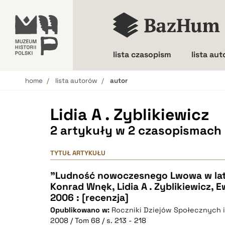
lista czasopism
lista au
home
lista autorów
autor
Wielkość liter
Lidia A . Zyblikiewicz
2 artykuły w 2 czasopismach
TYTUŁ ARTYKUŁU
"Ludność nowoczesnego Lwowa w lat
Konrad Wnęk, Lidia A . Zyblikiewicz, 
2006 : [recenzja]
Opublikowano w:
Roczniki Dziejów Społecznych 
2008 / Tom 68 / s. 213 - 218