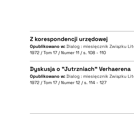
Z korespondencji urzędowej
Opublikowano w:
Dialog : miesięcznik Związku Li
1972 / Tom 17 / Numer 11 / s. 108 - 110
CZYSTY TEKST
Dyskusja o "Jutrzniach" Verhaerena
Opublikowano w:
Dialog : miesięcznik Związku Li
1972 / Tom 17 / Numer 12 / s. 114 - 127
CZYSTY TEKST
BIBTEX
BIBTEX