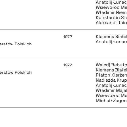
Anatolij Łunac
Wsiewołod Me
Władimir Nie
Konstantin St
Aleksandr Tai
Klemens Białe
1972
Anatolij Łunac
teratów Polskich
Walerij Bebut
1972
Klemens Białe
teratów Polskich
Płaton Kierże
Nadieżda Kru
Anatolij Łunac
Władimir Maja
Wsiewołod Me
Michaił Zagor