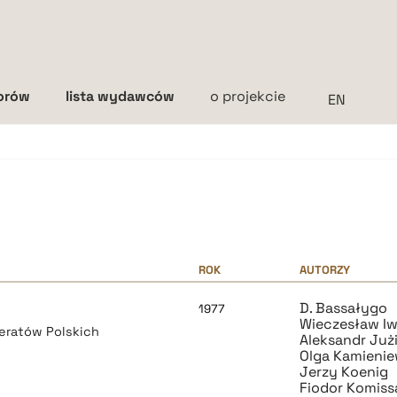
torów
lista wydawców
o projekcie
Interlinia
mała
średnia
duża
ROK
AUTORZY
D. Bassałygo
1977
Wieczesław I
teratów Polskich
Aleksandr Już
Olga Kamieni
Jerzy Koenig
Fiodor Komiss