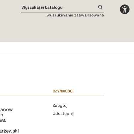
wyszukiwanie zaawansowana
Odstępy międzyliterowe
małe
średnie
duże
CZYNNOŚCI
Zacytuj
wanow
Udostępnij
in
ewa
arżewski