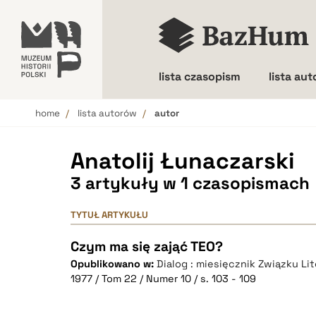
lista czasopism
lista au
home
lista autorów
autor
Wielkość liter
Anatolij Łunaczarski
3 artykuły w 1 czasopismach
TYTUŁ ARTYKUŁU
Czym ma się zająć TEO?
Opublikowano w:
Dialog : miesięcznik Związku Li
1977 / Tom 22 / Numer 10 / s. 103 - 109