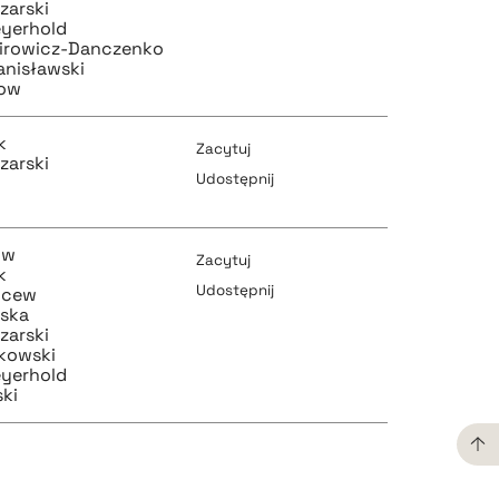
zarski
yerhold
mirowicz-Danczenko
anisławski
row
k
Zacytuj
zarski
Udostępnij
pobierz cytat
ow
Zacytuj
k
Udostępnij
ncew
pska
zarski
kowski
pobierz cytat
pobierz cytat
yerhold
ski
pobierz cytat