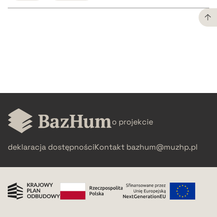
CZYSTY TEKST
pobierz cytat
BIBTEX
o projekcie
pobierz cytat
deklaracja dostępności
Kontakt
bazhum@muzhp.pl