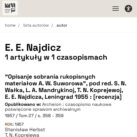
home
lista autorów
autor
E. E. Najdicz
1 artykuły w 1 czasopismach
"Opisanje sobrania rukopisnych
materiałow A. W. Suworowa", pod red. S. N.
Wałka, L. A. Mandrykinoj, T. N. Koprejewoj,
E. E. Najdicza, Leningrad 1955 : [recenzja]
Opublikowano w:
Archeion : czasopismo naukowe
poświęcone sprawom archiwalnym
1957 / Tom 27 / s. 358 - 359
ROK:
1957
Stanisław Herbst
T. N. Koprejewa