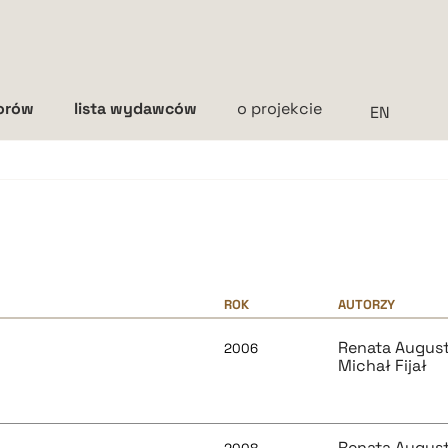
torów
lista wydawców
o projekcie
Interlinia
mała
średnia
duża
ROK
AUTORZY
Renata Augus
2006
Michał Fijał
Renata Augus