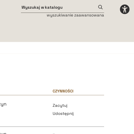
wyszukiwanie zaawansowana
Odstępy międzyliterowe
małe
średnie
duże
CZYNNOŚCI
tyn
Zacytuj
Udostępnij
tyn