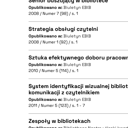
Senior buszujący w bibliotece
Opublikowano w:
Biuletyn EBIB
2008 / Numer 7 (98) / s. 1
CZYSTY TEKST
Strategia obsługi czytelni
Opublikowano w:
Biuletyn EBIB
2008 / Numer 1 (92) / s. 1
CZYSTY TEKST
BIBTEX
Sztuka efektywnego doboru pracowni
Opublikowano w:
Biuletyn EBIB
2010 / Numer 5 (114) / s. 1
CZYSTY TEKST
BIBTEX
System identyfikacji wizualnej biblio
komunikacji z czytelnikiem
Opublikowano w:
Biuletyn EBIB
CZYSTY TEKST
BIBTEX
2011 / Numer 5 (123) / s. 1 - 7
Zespoły w bibliotekach