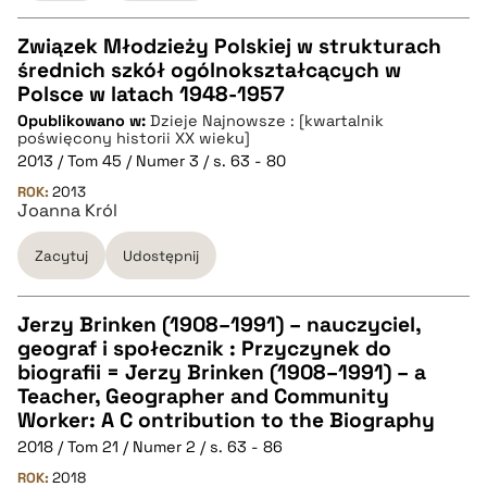
Związek Młodzieży Polskiej w strukturach
średnich szkół ogólnokształcących w
CZYSTY TEKST
Polsce w latach 1948-1957
Opublikowano w:
Dzieje Najnowsze : [kwartalnik
poświęcony historii XX wieku]
pobierz cytat
2013 / Tom 45 / Numer 3 / s. 63 - 80
ROK:
2013
Joanna Król
BIBTEX
Zacytuj
Udostępnij
pobierz cytat
Jerzy Brinken (1908–1991) – nauczyciel,
geograf i społecznik : Przyczynek do
CZYSTY TEKST
biografii = Jerzy Brinken (1908–1991) – a
Teacher, Geographer and Community
Worker: A C ontribution to the Biography
pobierz cytat
2018 / Tom 21 / Numer 2 / s. 63 - 86
ROK:
2018