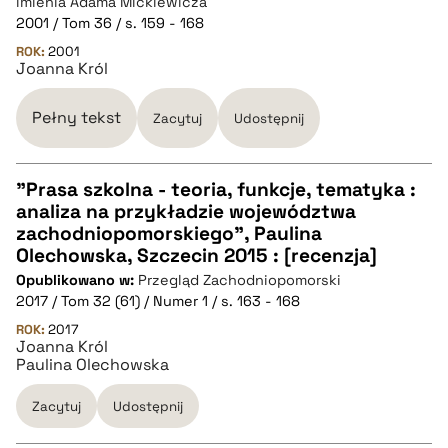
imienia Adama Mickiewicza
2001 / Tom 36 / s. 159 - 168
pobierz cytat
ROK:
2001
Joanna Król
BIBTEX
Pełny tekst
Zacytuj
Udostępnij
pobierz cytat
"Prasa szkolna - teoria, funkcje, tematyka :
analiza na przykładzie województwa
CZYSTY TEKST
zachodniopomorskiego", Paulina
Olechowska, Szczecin 2015 : [recenzja]
Opublikowano w:
Przegląd Zachodniopomorski
pobierz cytat
2017 / Tom 32 (61) / Numer 1 / s. 163 - 168
ROK:
2017
Joanna Król
BIBTEX
Paulina Olechowska
pobierz cytat
Zacytuj
Udostępnij