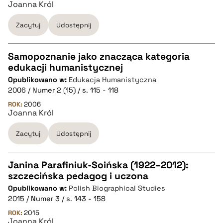
Joanna Król
BIBTEX
Zacytuj
Udostępnij
pobierz cytat
Samopoznanie jako znacząca kategoria
edukacji humanistycznej
CZYSTY TEKST
Opublikowano w:
Edukacja Humanistyczna
2006 / Numer 2 (15) / s. 115 - 118
pobierz cytat
ROK:
2006
Joanna Król
Zacytuj
Udostępnij
BIBTEX
pobierz cytat
Janina Parafiniuk-Soińska (1922–2012):
szczecińska pedagog i uczona
CZYSTY TEKST
Opublikowano w:
Polish Biographical Studies
2015 / Numer 3 / s. 143 - 158
pobierz cytat
ROK:
2015
Joanna Król