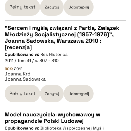
BIBTEX
Pełny tekst
Zacytuj
Udostępnij
pobierz cytat
"Sercem i myślą związani z Partią. Związek
Młodzieży Socjalistycznej (1957-1976)",
CZYSTY TEKST
Joanna Sadowska, Warszawa 2010 :
[recenzja]
Opublikowano w:
Res Historica
pobierz cytat
2011 / Tom 31 / s. 307 - 310
ROK:
2011
Joanna Król
BIBTEX
Joanna Sadowska
pobierz cytat
Pełny tekst
Zacytuj
Udostępnij
Model nauczyciela-wychowawcy w
propagandzie Polski Ludowej
CZYSTY TEKST
Opublikowano w:
Biblioteka Współczesnej Myśli