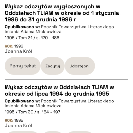
Wykaz odczytów wygłoszonych w
Oddziałach TLiAM w okresie od 1 stycznia
CZYSTY TEKST
1996 do 31 grudnia 1996 r
Opublikowano w:
Rocznik Towarzystwa Literackiego
imienia Adama Mickiewicza
pobierz cytat
1996 / Tom 31 / s. 179 - 186
ROK:
1996
Joanna Król
BIBTEX
Pełny tekst
Zacytuj
Udostępnij
pobierz cytat
Wykaz odczytów w Oddziałach TLiAM w
okresie od lipca 1994 do grudnia 1995
CZYSTY TEKST
Opublikowano w:
Rocznik Towarzystwa Literackiego
imienia Adama Mickiewicza
1995 / Tom 30 / s. 184 - 197
pobierz cytat
ROK:
1995
Joanna Król