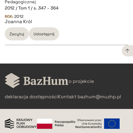
Pedagogicznej
2012 / Tom 1 / s. 347 - 364
pobierz cytat
ROK:
2012
Joanna Król
BIBTEX
Zacytuj
Udostępnij
pobierz cytat
CZYSTY TEKST
o projekcie
pobierz cytat
deklaracja dostępności
Kontakt
bazhum@muzhp.pl
BIBTEX
pobierz cytat