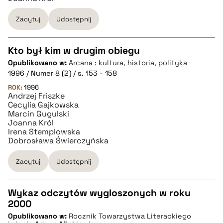
Zacytuj
Udostępnij
BIBTEX
pobierz cytat
Kto był kim w drugim obiegu
Opublikowano w:
Arcana : kultura, historia, polityka
CZYSTY TEKST
1996 / Numer 8 (2) / s. 153 - 158
ROK:
1996
Andrzej Friszke
pobierz cytat
Cecylia Gajkowska
Marcin Gugulski
Joanna Król
BIBTEX
Irena Stemplowska
Dobrosława Świerczyńska
pobierz cytat
Zacytuj
Udostępnij
Wykaz odczytów wygloszonych w roku
2000
CZYSTY TEKST
Opublikowano w:
Rocznik Towarzystwa Literackiego