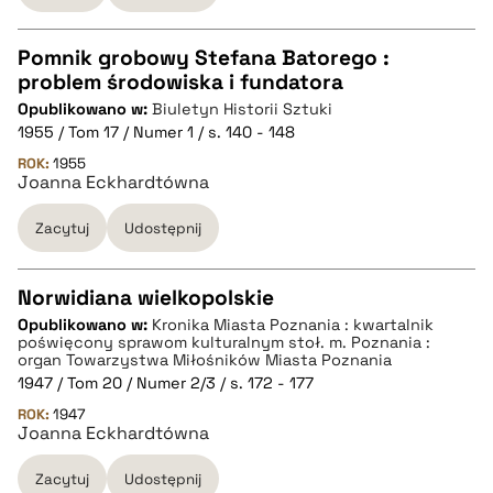
Pomnik grobowy Stefana Batorego :
problem środowiska i fundatora
CZYSTY TEKST
Opublikowano w:
Biuletyn Historii Sztuki
1955 / Tom 17 / Numer 1 / s. 140 - 148
pobierz cytat
ROK:
1955
Joanna Eckhardtówna
Zacytuj
Udostępnij
BIBTEX
pobierz cytat
Norwidiana wielkopolskie
Opublikowano w:
Kronika Miasta Poznania : kwartalnik
CZYSTY TEKST
poświęcony sprawom kulturalnym stoł. m. Poznania :
organ Towarzystwa Miłośników Miasta Poznania
1947 / Tom 20 / Numer 2/3 / s. 172 - 177
pobierz cytat
ROK:
1947
Joanna Eckhardtówna
BIBTEX
Zacytuj
Udostępnij