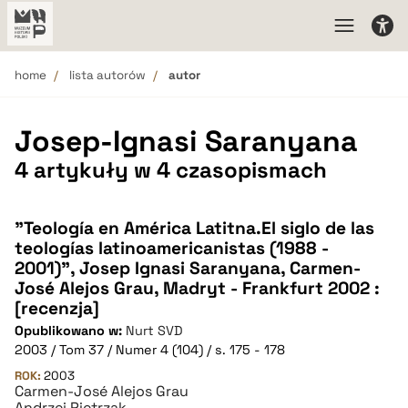
home
lista autorów
autor
Josep-Ignasi Saranyana
4 artykuły w 4 czasopismach
"Teología en América Latitna.El siglo de las
teologías latinoamericanistas (1988 -
2001)", Josep Ignasi Saranyana, Carmen-
José Alejos Grau, Madryt - Frankfurt 2002 :
[recenzja]
Opublikowano w:
Nurt SVD
2003 / Tom 37 / Numer 4 (104) / s. 175 - 178
ROK:
2003
Carmen-José Alejos Grau
Andrzej Pietrzak