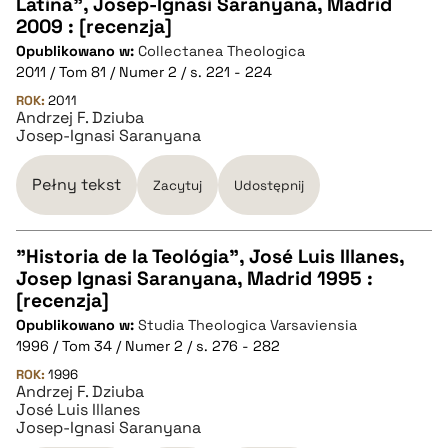
Latina", Josep-Ignasi Saranyana, Madrid
CZYSTY TEKST
2009 : [recenzja]
Opublikowano w:
Collectanea Theologica
2011 / Tom 81 / Numer 2 / s. 221 - 224
pobierz cytat
ROK:
2011
Andrzej F. Dziuba
Josep-Ignasi Saranyana
BIBTEX
Pełny tekst
Zacytuj
Udostępnij
pobierz cytat
"Historia de la Teológia", José Luis Illanes,
Josep Ignasi Saranyana, Madrid 1995 :
CZYSTY TEKST
[recenzja]
Opublikowano w:
Studia Theologica Varsaviensia
1996 / Tom 34 / Numer 2 / s. 276 - 282
pobierz cytat
ROK:
1996
Andrzej F. Dziuba
José Luis Illanes
BIBTEX
Josep-Ignasi Saranyana