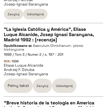
Josep-Ignasi Saranyana
Zacytuj
Udostępnij
"La Iglesia Católica y América", Eliase
Luque Alcanide, Josep Ignasi Saranyana,
CZYSTY TEKST
Madrid 1992 : [recenzja]
Opublikowano w:
Saeculum Christianum : pismo
historyczne
pobierz cytat
1996 / Tom 3 / Numer 2 / s. 197 - 201
ROK:
1996
Eliase Luque Alcanide
BIBTEX
Andrzej F. Dziuba
Josep-Ignasi Saranyana
pobierz cytat
Pełny tekst
Zacytuj
Udostępnij
"Breve historia de la teologia en America