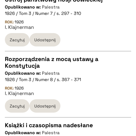
Opublikowano w:
Palestra
CZYSTY TEKST
1926 / Tom 3 / Numer 7 / s. 297 - 310
ROK:
1926
I. Klajnerman
pobierz cytat
Zacytuj
Udostępnij
BIBTEX
Rozporządzenia z mocą ustawy a
pobierz cytat
Konstytucja
CZYSTY TEKST
Opublikowano w:
Palestra
1926 / Tom 3 / Numer 8 / s. 367 - 371
pobierz cytat
ROK:
1926
I. Klajnerman
Zacytuj
Udostępnij
BIBTEX
pobierz cytat
Książki i czasopisma nadesłane
Opublikowano w:
Palestra