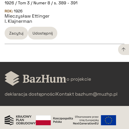
CZYSTY TEKST
1926 / Tom 3 / Numer 8 / s. 389 - 391
ROK:
1926
Mieczysław Ettinger
pobierz cytat
I. Klajnerman
Zacytuj
Udostępnij
BIBTEX
pobierz cytat
CZYSTY TEKST
o projekcie
pobierz cytat
deklaracja dostępności
Kontakt
bazhum@muzhp.pl
BIBTEX
pobierz cytat