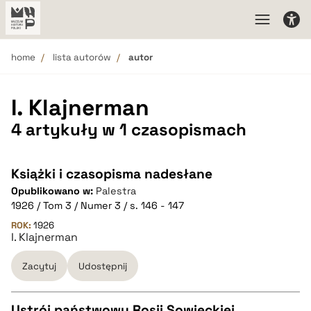
home
lista autorów
autor
I. Klajnerman
4 artykuły w 1 czasopismach
Książki i czasopisma nadesłane
Opublikowano w:
Palestra
1926 / Tom 3 / Numer 3 / s. 146 - 147
ROK:
1926
I. Klajnerman
Zacytuj
Udostępnij
Ustrój państwowy Rosji Sowieckiej