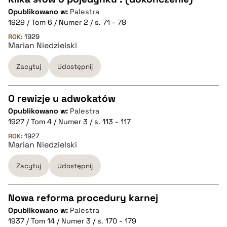
Opublikowano w:
Palestra
CZYSTY TEKST
1929 / Tom 6 / Numer 2 / s. 71 - 78
ROK:
1929
Marian Niedzielski
pobierz cytat
Zacytuj
Udostępnij
BIBTEX
O rewizje u adwokatów
pobierz cytat
Opublikowano w:
Palestra
CZYSTY TEKST
1927 / Tom 4 / Numer 3 / s. 113 - 117
ROK:
1927
Marian Niedzielski
pobierz cytat
Zacytuj
Udostępnij
BIBTEX
Nowa reforma procedury karnej
pobierz cytat
Opublikowano w:
Palestra
CZYSTY TEKST
1937 / Tom 14 / Numer 3 / s. 170 - 179