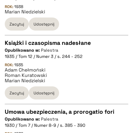
ROK:
1938
Marian Niedzielski
pobierz cytat
Zacytuj
Udostępnij
BIBTEX
Książki i czasopisma nadesłane
pobierz cytat
Opublikowano w:
Palestra
CZYSTY TEKST
1935 / Tom 12 / Numer 3 / s. 244 - 252
ROK:
1935
Adam Chełmoński
pobierz cytat
Roman Kuratowski
Marian Niedzielski
BIBTEX
Zacytuj
Udostępnij
pobierz cytat
Umowa ubezpieczenia, a prorogatio fori
Opublikowano w:
Palestra
CZYSTY TEKST
1930 / Tom 7 / Numer 8-9 / s. 385 - 390