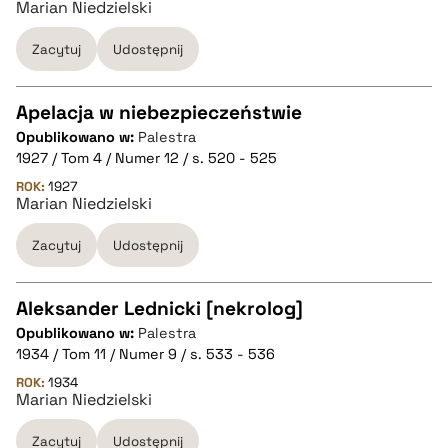
Marian Niedzielski
pobierz cytat
Zacytuj
Udostępnij
BIBTEX
Apelacja w niebezpieczeństwie
pobierz cytat
Opublikowano w:
Palestra
CZYSTY TEKST
1927 / Tom 4 / Numer 12 / s. 520 - 525
ROK:
1927
Marian Niedzielski
pobierz cytat
Zacytuj
Udostępnij
BIBTEX
Aleksander Lednicki [nekrolog]
pobierz cytat
Opublikowano w:
Palestra
CZYSTY TEKST
1934 / Tom 11 / Numer 9 / s. 533 - 536
ROK:
1934
Marian Niedzielski
pobierz cytat
Zacytuj
Udostępnij