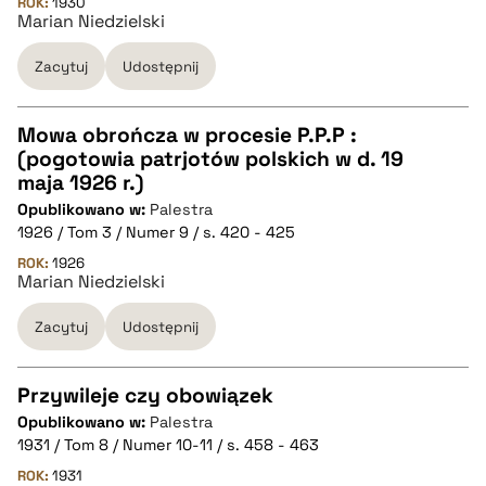
ROK:
1930
Marian Niedzielski
pobierz cytat
Zacytuj
Udostępnij
BIBTEX
Mowa obrończa w procesie P.P.P :
pobierz cytat
(pogotowia patrjotów polskich w d. 19
CZYSTY TEKST
maja 1926 r.)
Opublikowano w:
Palestra
1926 / Tom 3 / Numer 9 / s. 420 - 425
pobierz cytat
ROK:
1926
Marian Niedzielski
BIBTEX
Zacytuj
Udostępnij
pobierz cytat
Przywileje czy obowiązek
Opublikowano w:
Palestra
CZYSTY TEKST
1931 / Tom 8 / Numer 10-11 / s. 458 - 463
ROK:
1931