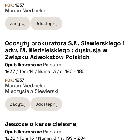
ROK:
1937
Marian Niedzielski
pobierz cytat
Zacytuj
Udostępnij
BIBTEX
Odczyty prokuratora S.N. Siewierskiego i
pobierz cytat
adw. M. Niedzielskiego : dyskusja w
CZYSTY TEKST
Związku Adwokatów Polskich
Opublikowano w:
Palestra
1937 / Tom 14 / Numer 3 / s. 180 - 185
pobierz cytat
ROK:
1937
Marian Niedzielski
Mieczysław Siewierski
BIBTEX
Zacytuj
Udostępnij
pobierz cytat
Jeszcze o karze cielesnej
Opublikowano w:
Palestra
CZYSTY TEKST
1938 / Tom 15 / Numer 3 / s. 199 - 204