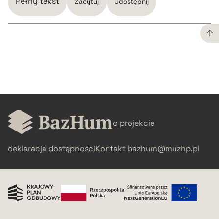
Pełny tekst
Zacytuj
Udostępnij
CZYSTY TEKST
pobierz cytat
BIBTEX
o projekcie
pobierz cytat
deklaracja dostępności
Kontakt
bazhum@muzhp.pl