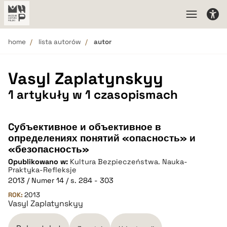
home
lista autorów
autor
Vasyl Zaplatynskyy
1 artykuły w 1 czasopismach
Cубъективное и объективное в
определениях понятий «опасность» и
«безопасность»
Opublikowano w:
Kultura Bezpieczeństwa. Nauka-
Praktyka-Refleksje
2013 / Numer 14 / s. 284 - 303
ROK:
2013
Vasyl Zaplatynskyy