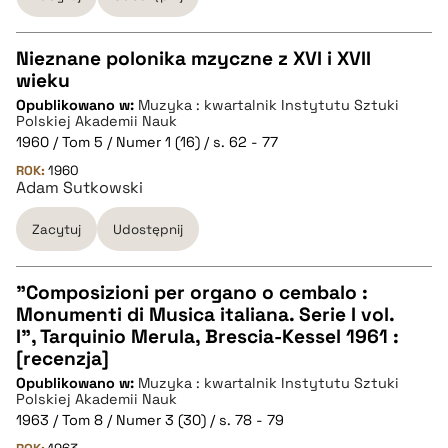
Nieznane polonika mzyczne z XVI i XVII
wieku
CZYSTY TEKST
Opublikowano w:
Muzyka : kwartalnik Instytutu Sztuki
Polskiej Akademii Nauk
1960 / Tom 5 / Numer 1 (16) / s. 62 - 77
pobierz cytat
ROK:
1960
Adam Sutkowski
BIBTEX
Zacytuj
Udostępnij
pobierz cytat
"Composizioni per organo o cembalo :
Monumenti di Musica italiana. Serie I vol.
CZYSTY TEKST
I", Tarquinio Merula, Brescia-Kessel 1961 :
[recenzja]
Opublikowano w:
Muzyka : kwartalnik Instytutu Sztuki
pobierz cytat
Polskiej Akademii Nauk
1963 / Tom 8 / Numer 3 (30) / s. 78 - 79