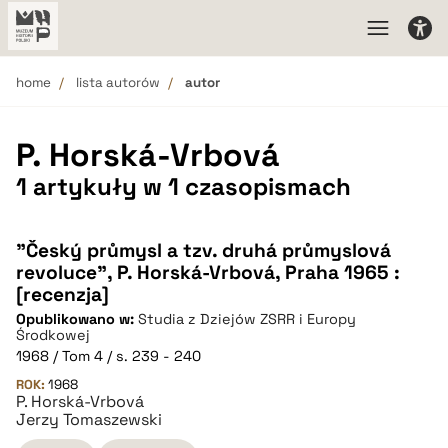
home
lista autorów
autor
P. Horská-Vrbová
1 artykuły w 1 czasopismach
"Český průmysl a tzv. druhá průmyslová
revoluce", P. Horská-Vrbová, Praha 1965 :
[recenzja]
Opublikowano w:
Studia z Dziejów ZSRR i Europy
Środkowej
1968 / Tom 4 / s. 239 - 240
ROK:
1968
P. Horská-Vrbová
Jerzy Tomaszewski