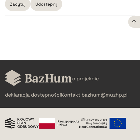
Zacytuj
Udostępnij
CZYSTY TEKST
pobierz cytat
BIBTEX
o projekcie
pobierz cytat
deklaracja dostępności
Kontakt
bazhum@muzhp.pl