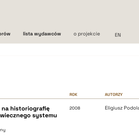
torów
lista wydawców
o projekcie
Interlinia
mała
średnia
duża
ROK
AUTORZY
 na historiografię
Eligiusz Podol
2008
niowiecznego systemu
zny