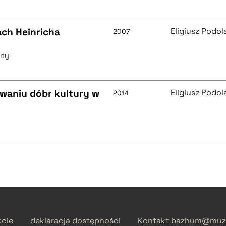
ach Heinricha
Eligiusz Podol
2007
zny
owaniu dóbr kultury w
Eligiusz Podol
2014
kcie
deklaracja dostępności
Kontakt
bazhum@muzh