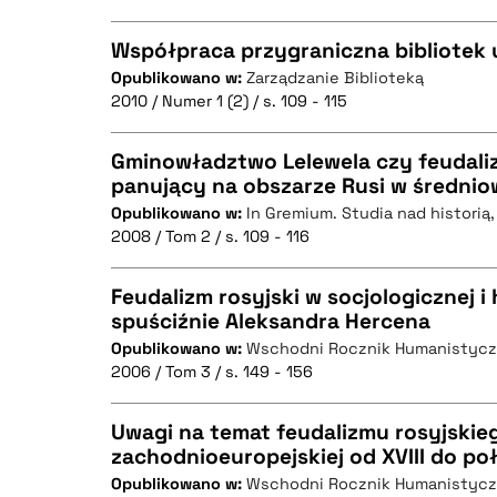
Współpraca przygraniczna bibliotek 
Opublikowano w:
Zarządzanie Biblioteką
2010 / Numer 1 (2) / s. 109 - 115
CZYSTY TEKST
Gminowładztwo Lelewela czy feudaliz
panujący na obszarze Rusi w średnio
Opublikowano w:
In Gremium. Studia nad historią, 
CZYSTY TEKST
BIBTEX
2008 / Tom 2 / s. 109 - 116
Feudalizm rosyjski w socjologicznej i 
spuściźnie Aleksandra Hercena
BIBTEX
Opublikowano w:
Wschodni Rocznik Humanistyc
CZYSTY TEKST
2006 / Tom 3 / s. 149 - 156
Uwagi na temat feudalizmu rosyjskieg
zachodnioeuropejskiej od XVIII do p
BIBTEX
Opublikowano w:
Wschodni Rocznik Humanistyc
CZYSTY TEKST