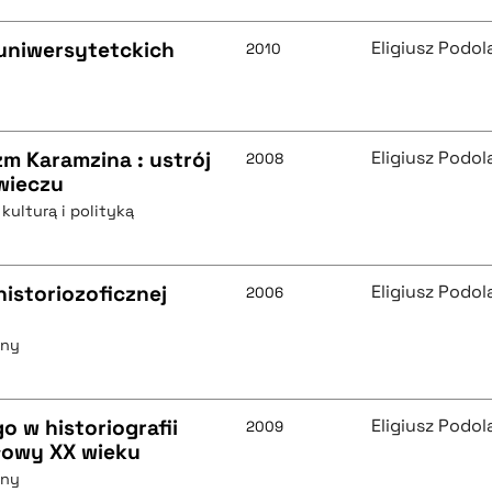
uniwersytetckich
Eligiusz Podol
2010
m Karamzina : ustrój
Eligiusz Podol
2008
wieczu
kulturą i polityką
historiozoficznej
Eligiusz Podol
2006
zny
o w historiografii
Eligiusz Podol
2009
ołowy XX wieku
zny