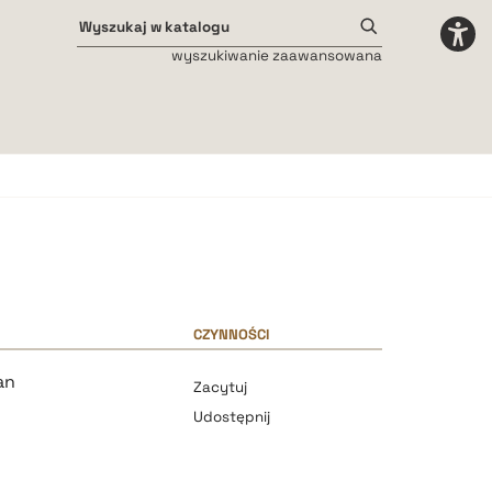
wyszukiwanie zaawansowana
Odstępy międzyliterowe
małe
średnie
duże
CZYNNOŚCI
an
Zacytuj
Udostępnij