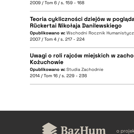
2009 / Tom 6 / s. 159 - 168
Teoria cykliczności dziejów w pogląd
Rückertai Nikołaja Danilewskiego
BIBTEX
Opublikowano w:
Wschodni Rocznik Humanistyc
CZYSTY TEKST
2007 / Tom 4 / s. 217 - 224
Uwagi o roli rajców miejskich w zach
Kożuchowie
BIBTEX
Opublikowano w:
Studia Zachodnie
CZYSTY TEKST
2014 / Tom 16 / s. 229 - 236
BIBTEX
CZYSTY TEKST
o proje