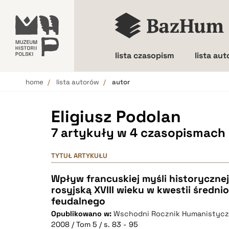
lista czasopism
lista au
home
lista autorów
autor
Wielkość liter
Eligiusz Podolan
7 artykuły w 4 czasopismach
TYTUŁ ARTYKUŁU
Wpływ francuskiej myśli historycznej
rosyjską XVIII wieku w kwestii śred
feudalnego
Opublikowano w:
Wschodni Rocznik Humanistyc
2008 / Tom 5 / s. 83 - 95