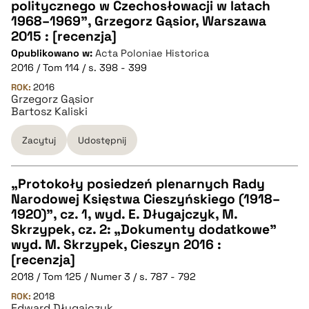
politycznego w Czechosłowacji w latach
1968–1969", Grzegorz Gąsior, Warszawa
pobierz cytat
2015 : [recenzja]
Opublikowano w:
Acta Poloniae Historica
2016 / Tom 114 / s. 398 - 399
BIBTEX
ROK:
2016
Grzegorz Gąsior
pobierz cytat
Bartosz Kaliski
Zacytuj
Udostępnij
„Protokoły posiedzeń plenarnych Rady
Narodowej Księstwa Cieszyńskiego (1918–
CZYSTY TEKST
1920)”, cz. 1, wyd. E. Długajczyk, M.
Skrzypek, cz. 2: „Dokumenty dodatkowe”
wyd. M. Skrzypek, Cieszyn 2016 :
pobierz cytat
[recenzja]
2018 / Tom 125 / Numer 3 / s. 787 - 792
BIBTEX
ROK:
2018
Edward Długajczyk