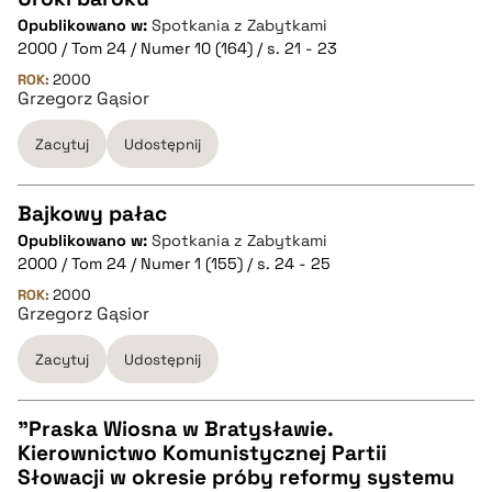
Opublikowano w:
Spotkania z Zabytkami
CZYSTY TEKST
2000 / Tom 24 / Numer 10 (164) / s. 21 - 23
ROK:
2000
Grzegorz Gąsior
pobierz cytat
Zacytuj
Udostępnij
BIBTEX
Bajkowy pałac
pobierz cytat
Opublikowano w:
Spotkania z Zabytkami
CZYSTY TEKST
2000 / Tom 24 / Numer 1 (155) / s. 24 - 25
ROK:
2000
Grzegorz Gąsior
pobierz cytat
Zacytuj
Udostępnij
BIBTEX
"Praska Wiosna w Bratysławie.
pobierz cytat
Kierownictwo Komunistycznej Partii
CZYSTY TEKST
Słowacji w okresie próby reformy systemu