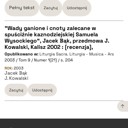
Pełny tekst
Zacytuj
Udostępnij
"Wady ganione i cnoty zalecane w
spuściźnie kaznodziejskiej Samuela
CZYSTY TEKST
Wysockiego", Jacek Bąk, przedmowa J.
Kowalski, Kalisz 2002 : [recenzja],
Opublikowano w:
Liturgia Sacra. Liturgia - Musica - Ars
pobierz cytat
2003 / Tom 9 / Numer 1(21) / s. 204
ROK:
2003
Jacek Bąk
BIBTEX
J. Kowalski
pobierz cytat
Zacytuj
Udostępnij
CZYSTY TEKST