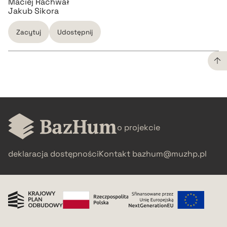
Maciej Rachwał
Jakub Sikora
Zacytuj
Udostępnij
CZYSTY TEKST
pobierz cytat
o projekcie
BIBTEX
deklaracja dostępności
Kontakt
bazhum@muzhp.pl
pobierz cytat