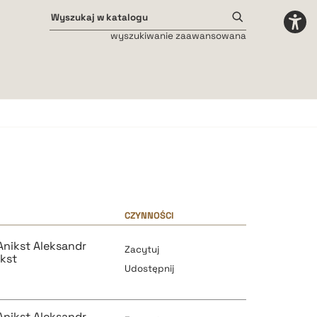
wyszukiwanie zaawansowana
Odstępy międzyliterowe
małe
średnie
duże
CZYNNOŚCI
Anikst Aleksandr
Zacytuj
kst
Udostępnij
o
Anikst Aleksandr