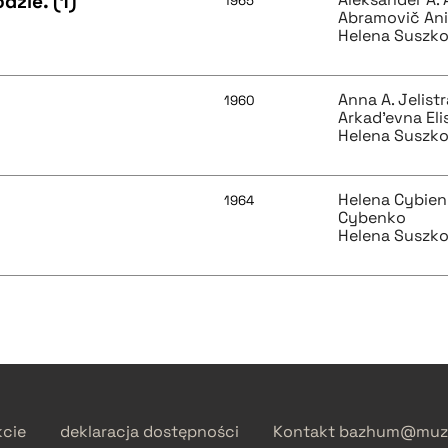
zie. (1)
1965
Abramovič Ani
Helena Suszk
Anna A. Jelis
1960
Arkad'evna Eli
Helena Suszk
Helena Cybien
1964
Cybenko
Helena Suszk
kcie
deklaracja dostępności
Kontakt
bazhum@muzh