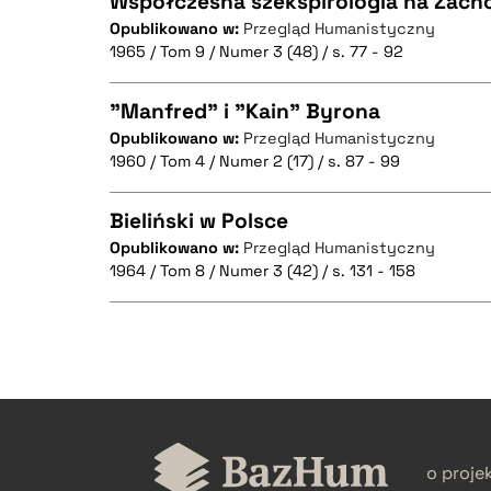
Współczesna szekspirologia na Zachod
Opublikowano w:
Przegląd Humanistyczny
1965 / Tom 9 / Numer 3 (48) / s. 77 - 92
CZYSTY TEKST
"Manfred" i "Kain" Byrona
Opublikowano w:
Przegląd Humanistyczny
1960 / Tom 4 / Numer 2 (17) / s. 87 - 99
CZYSTY TEKST
BIBTEX
Bieliński w Polsce
Opublikowano w:
Przegląd Humanistyczny
1964 / Tom 8 / Numer 3 (42) / s. 131 - 158
CZYSTY TEKST
BIBTEX
CZYSTY TEKST
BIBTEX
o proje