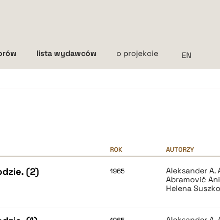
torów
lista wydawców
o projekcie
Interlinia
mała
średnia
duża
ROK
AUTORZY
dzie. (2)
Aleksander A. 
1965
Abramovič Ani
Helena Suszk
Aleksander A. 