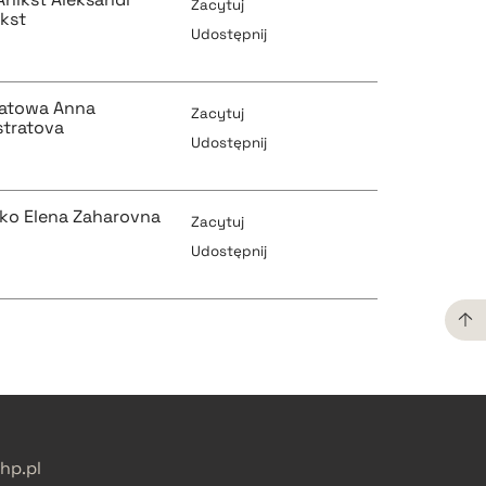
Zacytuj
kst
Udostępnij
o
pobierz cytat
tratowa Anna
Zacytuj
stratova
Udostępnij
o
pobierz cytat
ko Elena Zaharovna
pobierz cytat
Zacytuj
Udostępnij
o
pobierz cytat
pobierz cytat
pobierz cytat
pobierz cytat
p.pl