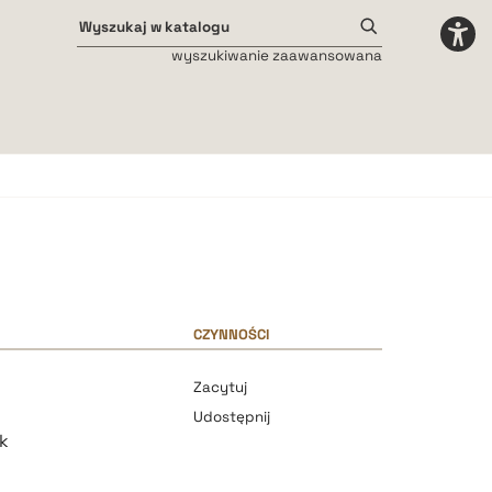
wyszukiwanie zaawansowana
Odstępy międzyliterowe
małe
średnie
duże
CZYNNOŚCI
Zacytuj
Udostępnij
k