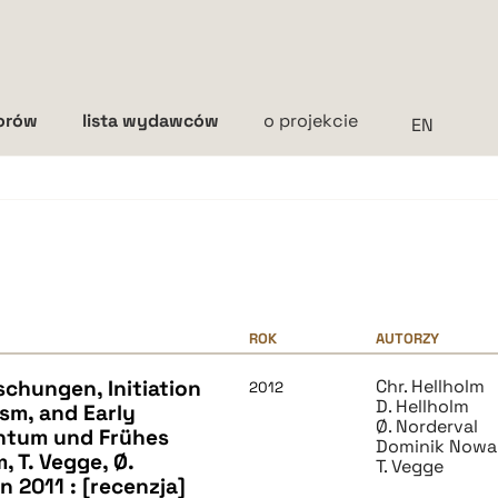
torów
lista wydawców
o projekcie
Interlinia
mała
średnia
duża
ROK
AUTORZY
schungen, Initiation
Chr. Hellholm
2012
D. Hellholm
ism, and Early
Ø. Norderval
entum und Frühes
Dominik Nowa
m, T. Vegge, Ø.
T. Vegge
n 2011 : [recenzja]