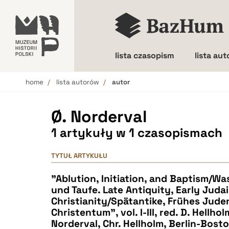
lista czasopism
lista au
home
lista autorów
autor
Wielkość liter
Ø. Norderval
1 artykuły w 1 czasopismach
TYTUŁ ARTYKUŁU
"Ablution, Initiation, and Baptism/Wa
und Taufe. Late Antiquity, Early Juda
Christianity/Spätantike, Frühes Jud
Christentum", vol. I-III, red. D. Hellhol
Norderval, Chr. Hellholm, Berlin-Bosto