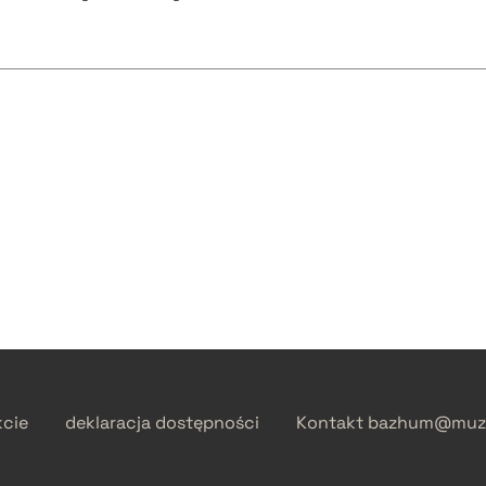
kcie
deklaracja dostępności
Kontakt
bazhum@muzh