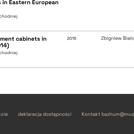
 in Eastern European
chodniej
ment cabinets in
Zbigniew Biał
2015
014)
chodniej
kcie
deklaracja dostępności
Kontakt
bazhum@muzh