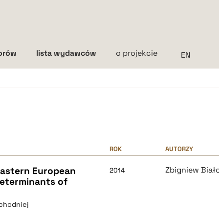
torów
lista wydawców
o projekcie
Interlinia
mała
średnia
duża
ROK
AUTORZY
Eastern European
Zbigniew Biał
2014
determinants of
chodniej