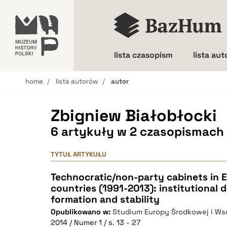
lista czasopism
lista au
home
lista autorów
autor
Wielkość liter
Zbigniew Białobłocki
6 artykuły w 2 czasopismach
TYTUŁ ARTYKUŁU
Technocratic/non-party cabinets in 
countries (1991-2013): institutional 
formation and stability
Opublikowano w:
Studium Europy Środkowej i Ws
2014 / Numer 1 / s. 13 - 27