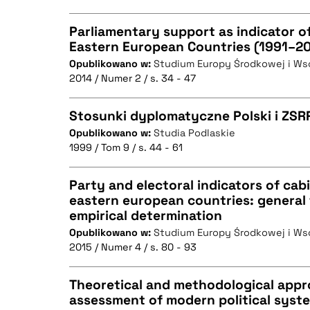
Parliamentary support as indicator of
Eastern European Countries (1991–2
Opublikowano w:
Studium Europy Środkowej i Ws
CZYSTY TEKST
2014 / Numer 2 / s. 34 - 47
Stosunki dyplomatyczne Polski i ZSR
Opublikowano w:
Studia Podlaskie
BIBTEX
1999 / Tom 9 / s. 44 - 61
CZYSTY TEKST
Party and electoral indicators of cabi
eastern european countries: general 
empirical determination
CZYSTY TEKST
BIBTEX
Opublikowano w:
Studium Europy Środkowej i Ws
2015 / Numer 4 / s. 80 - 93
Theoretical and methodological appr
BIBTEX
assessment of modern political syste