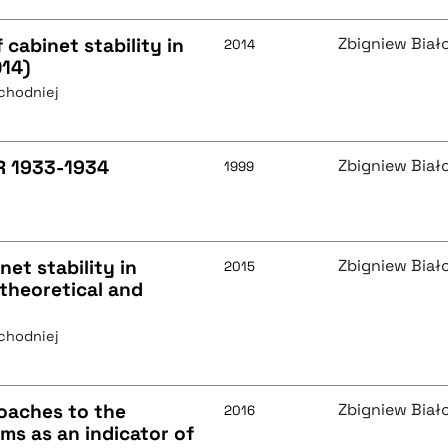
 cabinet stability in
Zbigniew Biał
2014
014)
chodniej
R 1933-1934
Zbigniew Biał
1999
net stability in
Zbigniew Biał
2015
theoretical and
chodniej
oaches to the
Zbigniew Biał
2016
ms as an indicator of