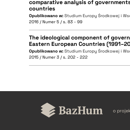
comparative analysis of governments
CZYSTY TEKST
countries
Opublikowano w:
Studium Europy Środkowej i Ws
2016 / Numer 5 / s. 83 - 99
BIBTEX
The ideological component of govern
Eastern European Countries (1991–2
Opublikowano w:
Studium Europy Środkowej i Ws
CZYSTY TEKST
2015 / Numer 3 / s. 202 - 222
BIBTEX
CZYSTY TEKST
o proje
BIBTEX