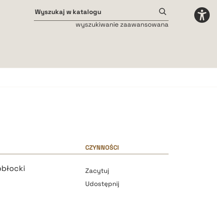
wyszukiwanie zaawansowana
Odstępy międzyliterowe
małe
średnie
duże
CZYNNOŚCI
obłocki
Zacytuj
Udostępnij