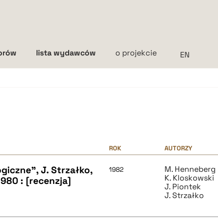
torów
lista wydawców
o projekcie
Interlinia
mała
średnia
duża
ROK
AUTORZY
giczne", J. Strzałko,
M. Henneberg
1982
K. Kloskowski
980 : [recenzja]
J. Piontek
J. Strzałko