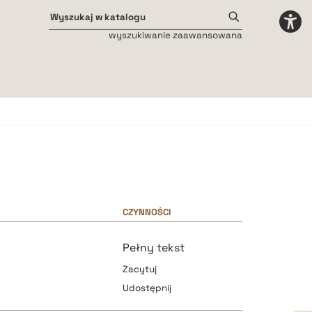
wyszukiwanie zaawansowana
Odstępy międzyliterowe
małe
średnie
duże
CZYNNOŚCI
Pełny tekst
Zacytuj
Udostępnij