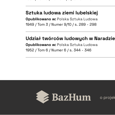
CZYSTY TEKST
BIBTEX
Sztuka ludowa ziemi lubelskiej
Opublikowano w:
Polska Sztuka Ludowa
1949 / Tom 3 / Numer 9/10 / s. 289 - 298
CZYSTY TEKST
BIBTEX
Udział twórców ludowych w Naradzie 
Opublikowano w:
Polska Sztuka Ludowa
1952 / Tom 6 / Numer 6 / s. 344 - 346
CZYSTY TEKST
BIBTEX
CZYSTY TEKST
BIBTEX
o proje
BIBTEX