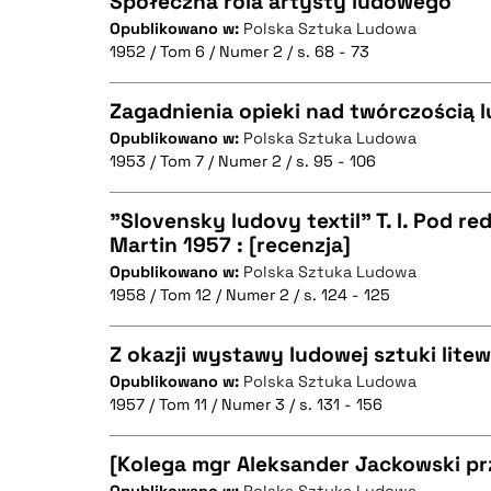
Społeczna rola artysty ludowego
Opublikowano w:
Polska Sztuka Ludowa
1952 / Tom 6 / Numer 2 / s. 68 - 73
CZYSTY TEKST
Zagadnienia opieki nad twórczością 
Opublikowano w:
Polska Sztuka Ludowa
1953 / Tom 7 / Numer 2 / s. 95 - 106
CZYSTY TEKST
BIBTEX
"Slovensky ludovy textil" T. I. Pod r
Martin 1957 : [recenzja]
Opublikowano w:
Polska Sztuka Ludowa
CZYSTY TEKST
BIBTEX
1958 / Tom 12 / Numer 2 / s. 124 - 125
Z okazji wystawy ludowej sztuki litew
Opublikowano w:
Polska Sztuka Ludowa
BIBTEX
1957 / Tom 11 / Numer 3 / s. 131 - 156
CZYSTY TEKST
[Kolega mgr Aleksander Jackowski prz