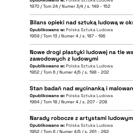
Opublikowano w:
Polska Sztuka Ludowa
1970 / Tom 24 / Numer 3/4 / s. 149 - 152
CZYSTY TEKST
BIBTEX
Bilans opieki nad sztuką ludową w ok
Opublikowano w:
Polska Sztuka Ludowa
1959 / Tom 13 / Numer 4 / s. 187 - 196
CZYSTY TEKST
BIBTEX
Nowe drogi plastyki ludowej na tle 
zawodowych z ludowymi
Opublikowano w:
Polska Sztuka Ludowa
CZYSTY TEKST
BIBTEX
1952 / Tom 6 / Numer 4/5 / s. 198 - 202
Stan badań nad wycinanką i malowa
Opublikowano w:
Polska Sztuka Ludowa
BIBTEX
1964 / Tom 18 / Numer 4 / s. 207 - 209
CZYSTY TEKST
Narady robocze z artystami ludowym
Opublikowano w:
Polska Sztuka Ludowa
1952 / Tom 6 / Numer 4/5 / s. 261 - 262