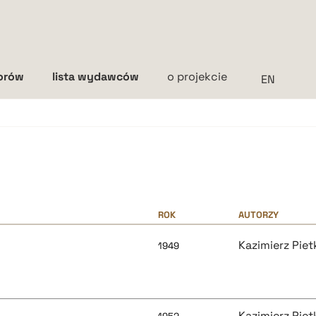
torów
lista wydawców
o projekcie
Interlinia
mała
średnia
duża
h
ROK
AUTORZY
Kazimierz Piet
1949
Kazimierz Piet