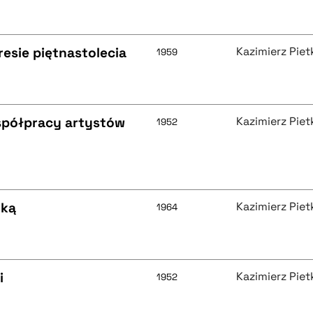
resie piętnastolecia
Kazimierz Piet
1959
współpracy artystów
Kazimierz Piet
1952
nką
Kazimierz Piet
1964
i
Kazimierz Piet
1952