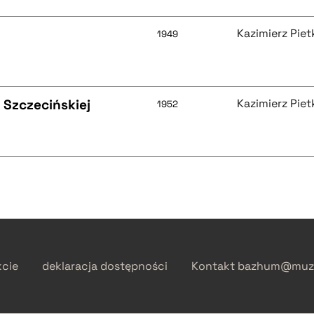
Kazimierz Piet
1949
Szczecińskiej
Kazimierz Piet
1952
kcie
deklaracja dostępności
Kontakt
bazhum@muzh