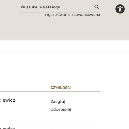
wyszukiwanie zaawansowana
Odstępy międzyliterowe
małe
średnie
duże
CZYNNOŚCI
kiewicz
Zacytuj
Udostępnij
kiewicz