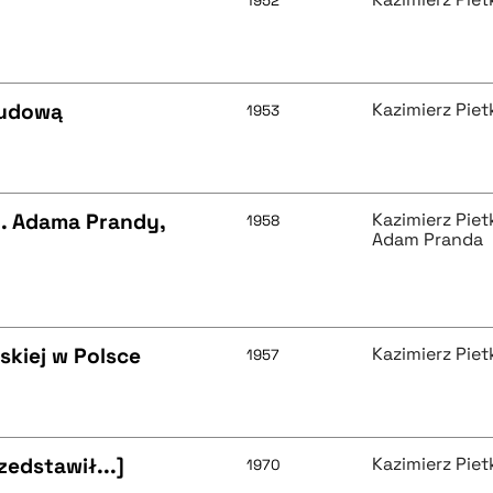
1952
ludową
Kazimierz Piet
1953
ed. Adama Prandy,
Kazimierz Piet
1958
Adam Pranda
skiej w Polsce
Kazimierz Piet
1957
edstawił...]
Kazimierz Piet
1970