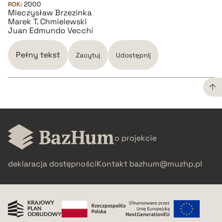
ROK:
2000
Mieczysław Brzezinka
Marek T. Chmielewski
Juan Edmundo Vecchi
Pełny tekst
Zacytuj
Udostępnij
CZYSTY TEKST
o projekcie
pobierz cytat
deklaracja dostępności
Kontakt
bazhum@muzhp.pl
BIBTEX
pobierz cytat