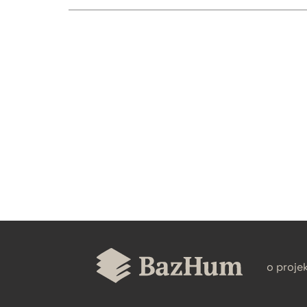
CZYSTY TEKST
BIBTEX
o proje