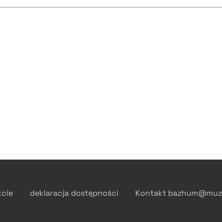
kcie
deklaracja dostępności
Kontakt
bazhum@muzh