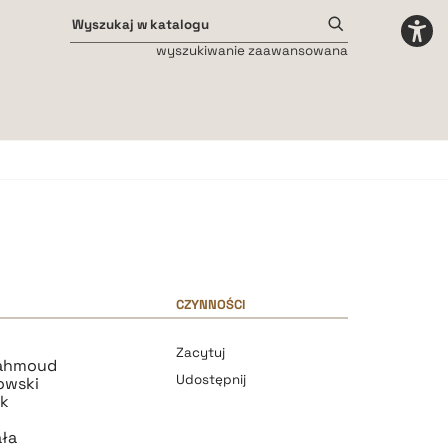
wyszukiwanie zaawansowana
Odstępy międzyliterowe
małe
średnie
duże
CZYNNOŚCI
i
Zacytuj
Mahmoud
Udostępnij
owski
ak
ała