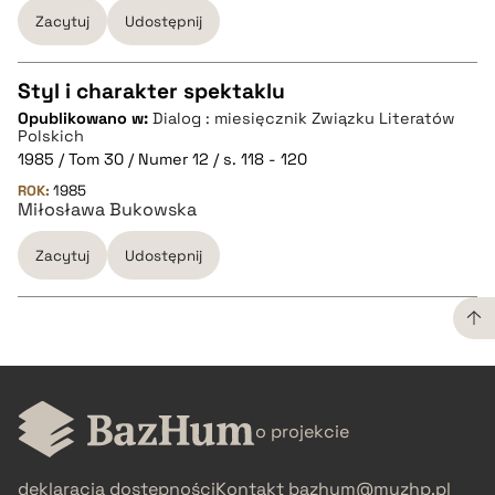
Zacytuj
Udostępnij
BIBTEX
Styl i charakter spektaklu
pobierz cytat
Opublikowano w:
Dialog : miesięcznik Związku Literatów
CZYSTY TEKST
Polskich
1985 / Tom 30 / Numer 12 / s. 118 - 120
ROK:
1985
pobierz cytat
Miłosława Bukowska
Zacytuj
Udostępnij
BIBTEX
pobierz cytat
CZYSTY TEKST
o projekcie
pobierz cytat
deklaracja dostępności
Kontakt
bazhum@muzhp.pl