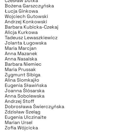
Czesław Dutka
Bożena Garszczyńska
Łucja Ginkowa
Wojciech Gutowski
Andrzej Konkowski
Barbara Kubicka-Czekaj
Alicja Kurkowa
Tadeusz Lewaszkiewicz
Jolanta Ługowska
Maria Marcjan
Anna Mazanek
Anna Nasalska
Barbara Niemiec
Maria Prussak
Zygmunt Sibiga
Alina Siomkajło
Eugenia Sławińska
Joanna Ślósarska
Anna Sobolewska
Andrzej Stoff
Dobrosława Świerczyńska
Zdzisław Szeląg
Eugenia Ulczinaite
Marian Ursel
Zofia Wójcicka