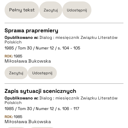
Pełny tekst
Zacytuj
Udostępnij
Sprawa prapremiery
Opublikowano w:
Dialog : miesięcznik Związku Literatów
CZYSTY TEKST
Polskich
1985 / Tom 30 / Numer 12 / s. 104 - 105
ROK:
1985
pobierz cytat
Miłosława Bukowska
Zacytuj
Udostępnij
BIBTEX
Zapis sytuacji scenicznych
pobierz cytat
Opublikowano w:
Dialog : miesięcznik Związku Literatów
CZYSTY TEKST
Polskich
1985 / Tom 30 / Numer 12 / s. 106 - 117
ROK:
1985
pobierz cytat
Miłosława Bukowska