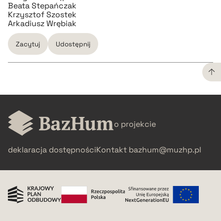
Beata Stepańczak
Krzysztof Szostek
Arkadiusz Wrębiak
Zacytuj
Udostępnij
CZYSTY TEKST
pobierz cytat
o projekcie
deklaracja dostępności
Kontakt
bazhum@muzhp.pl
BIBTEX
pobierz cytat