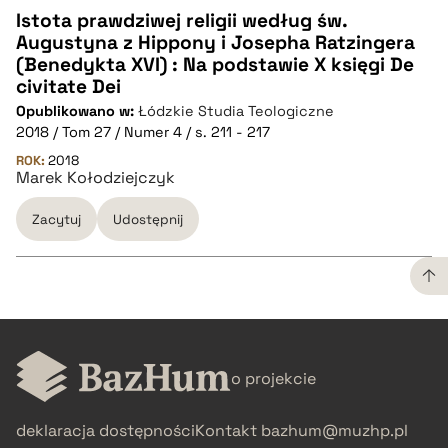
Istota prawdziwej religii według św.
Augustyna z Hippony i Josepha Ratzingera
CZYSTY TEKST
(Benedykta XVI) : Na podstawie X księgi De
civitate Dei
Opublikowano w:
Łódzkie Studia Teologiczne
pobierz cytat
2018 / Tom 27 / Numer 4 / s. 211 - 217
ROK:
2018
Marek Kołodziejczyk
BIBTEX
Zacytuj
Udostępnij
pobierz cytat
CZYSTY TEKST
o projekcie
pobierz cytat
deklaracja dostępności
Kontakt
bazhum@muzhp.pl
BIBTEX