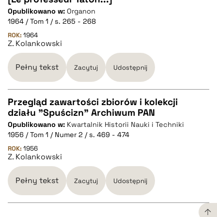
Opublikowano w:
Organon
CZYSTY TEKST
1964 / Tom 1 / s. 265 - 268
ROK:
1964
Z. Kolankowski
pobierz cytat
Pełny tekst
Zacytuj
Udostępnij
BIBTEX
Przegląd zawartości zbiorów i kolekcji
pobierz cytat
działu "Spuścizn" Archiwum PAN
CZYSTY TEKST
Opublikowano w:
Kwartalnik Historii Nauki i Techniki
1956 / Tom 1 / Numer 2 / s. 469 - 474
pobierz cytat
ROK:
1956
Z. Kolankowski
BIBTEX
Pełny tekst
Zacytuj
Udostępnij
pobierz cytat