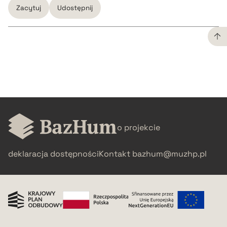
Zacytuj
Udostępnij
CZYSTY TEKST
pobierz cytat
BIBTEX
o projekcie
pobierz cytat
deklaracja dostępności
Kontakt
bazhum@muzhp.pl