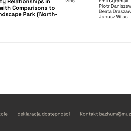
ty Relationships in
Emil Cyraniak
2016
Piotr Danisze
 with Comparisons to
Beata Drasza
ndscape Park (North-
Janusz Wilas
kcie
deklaracja dostępności
Kontakt
bazhum@muzh