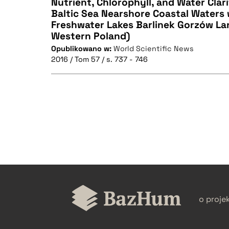
Nutrient, Chlorophyll, and Water Clari
Baltic Sea Nearshore Coastal Waters
Freshwater Lakes Barlinek Gorzów La
CZYSTY TEKST
Western Poland)
Opublikowano w:
World Scientific News
2016 / Tom 57 / s. 737 - 746
BIBTEX
CZYSTY TEKST
BIBTEX
o proje