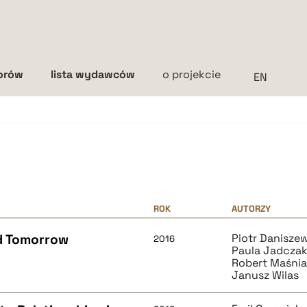
torów
lista wydawców
o projekcie
Interlinia
mała
średnia
duża
ROK
AUTORZY
d Tomorrow
Piotr Danisze
2016
Paula Jadcza
Robert Maśni
Janusz Wilas