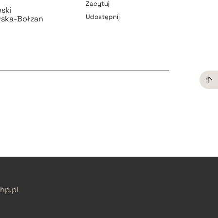
Zacytuj
wski
Udostępnij
wska-Bołzan
pobierz cytat
pobierz cytat
pobierz cytat
pobierz cytat
p.pl