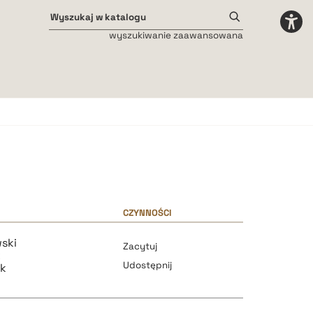
wyszukiwanie zaawansowana
Odstępy międzyliterowe
małe
średnie
duże
CZYNNOŚCI
wski
Zacytuj
k
Udostępnij
ak