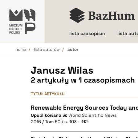
lista czasopism
lista au
home
lista autorów
autor
Wielkość liter
Janusz Wilas
2 artykuły w 1 czasopismach
TYTUŁ ARTYKUŁU
Renewable Energy Sources Today an
Opublikowano w:
World Scientific News
2016 / Tom 60 / s. 103 - 112