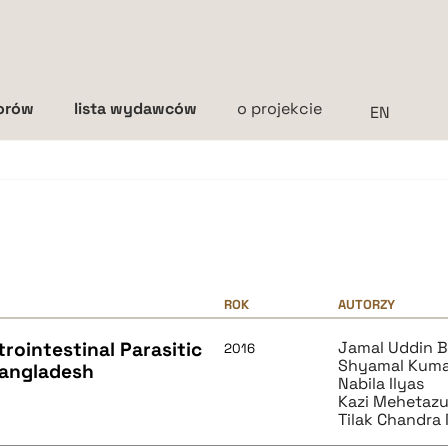
torów
lista wydawców
o projekcie
Interlinia
mała
średnia
duża
ROK
AUTORZY
rointestinal Parasitic
Jamal Uddin 
2016
Shyamal Kum
 Bangladesh
Nabila Ilyas
Kazi Mehetazu
Tilak Chandra