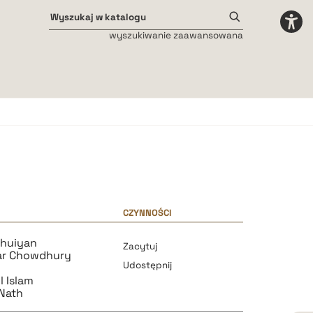
wyszukiwanie zaawansowana
Odstępy międzyliterowe
małe
średnie
duże
CZYNNOŚCI
Bhuiyan
Zacytuj
ar Chowdhury
Udostępnij
l Islam
 Nath