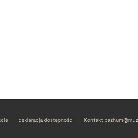
kcie
deklaracja dostępności
Kontakt
bazhum@muzh