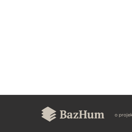
CZYSTY TEKST
BIBTEX
o proje