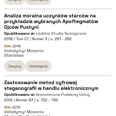
Analiza moralna uczynków starców na
przykładzie wybranych Apoftegmatów
CZYSTY TEKST
Ojców Pustyni
Opublikowano w:
Łódzkie Studia Teologiczne
2018 / Tom 27 / Numer 3 / s. 251 - 262
pobierz cytat
ROK:
2018
Volodymyr Mosorov
Stanisław
BIBTEX
Zacytuj
Udostępnij
pobierz cytat
Zastosowanie metod cyfrowej
steganografii w handlu elektronicznym
CZYSTY TEKST
Opublikowano w:
Ekonomiczne Problemy Usług
2012 / Numer 87 / s. 722 - 730
pobierz cytat
ROK:
2012
Volodymyr Mosorov