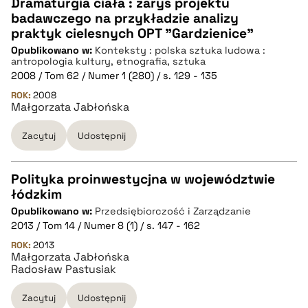
Dramaturgia ciała : zarys projektu
badawczego na przykładzie analizy
CZYSTY TEKST
praktyk cielesnych OPT "Gardzienice"
Opublikowano w:
Konteksty : polska sztuka ludowa :
antropologia kultury, etnografia, sztuka
pobierz cytat
2008 / Tom 62 / Numer 1 (280) / s. 129 - 135
ROK:
2008
Małgorzata Jabłońska
BIBTEX
Zacytuj
Udostępnij
pobierz cytat
Polityka proinwestycjna w województwie
łódzkim
CZYSTY TEKST
Opublikowano w:
Przedsiębiorczość i Zarządzanie
2013 / Tom 14 / Numer 8 (1) / s. 147 - 162
pobierz cytat
ROK:
2013
Małgorzata Jabłońska
Radosław Pastusiak
BIBTEX
Zacytuj
Udostępnij