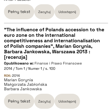
pobierz cytat
Pełny tekst
Zacytuj
Udostępnij
"The influence of Polands accession to the
euro zone on the international
CZYSTY TEKST
competitiveness and internationalisation
of Polish companies", Marian Gorynia,
Barbara Jankowska, Warszawa 2013 :
pobierz cytat
[recenzja]
Opublikowano w:
Finanse i Prawo Finansowe
2014 / Tom 1 / Numer 1 / s. 100
BIBTEX
ROK:
2014
Marian Gorynia
pobierz cytat
Małgorzata Jabłońska
Barbara Jankowska
Pełny tekst
Zacytuj
Udostępnij