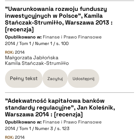
"Uwarunkowania rozwoju funduszy
inwestycyjnych w Polsce", Kamila
CZYSTY TEKST
Stańczak-Strumiłło, Warszawa 2013 :
[recenzja]
Opublikowano w:
Finanse i Prawo Finansowe
pobierz cytat
2014 / Tom 1 / Numer 1 / s. 100
ROK:
2014
Małgorzata Jabłońska
BIBTEX
Kamila Stańczak-Strumiłło
pobierz cytat
Pełny tekst
Zacytuj
Udostępnij
"Adekwatność kapitałowa banków
standardy regulacyjne", Jan Koleśnik,
CZYSTY TEKST
Warszawa 2014 : [recenzja]
Opublikowano w:
Finanse i Prawo Finansowe
2014 / Tom 1 / Numer 3 / s. 123
pobierz cytat
ROK:
2014