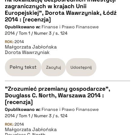
CZYSTY TEKST
zagranicznych w krajach Unii
Europejskiej", Dorota Wawrzyniak, Łódź
2014 : [recenzja]
pobierz cytat
Opublikowano w:
Finanse i Prawo Finansowe
2014 / Tom 1 / Numer 3 / s. 124
BIBTEX
ROK:
2014
Małgorzata Jabłońska
Dorota Wawrzyniak
pobierz cytat
Pełny tekst
Zacytuj
Udostępnij
"Zrozumieć przemiany gospodarcze",
Douglass C. North, Warszawa 2014 :
CZYSTY TEKST
[recenzja]
Opublikowano w:
Finanse i Prawo Finansowe
2014 / Tom 1 / Numer 3 / s. 124
pobierz cytat
ROK:
2014
Małgorzata Jabłońska
Douglass C. North