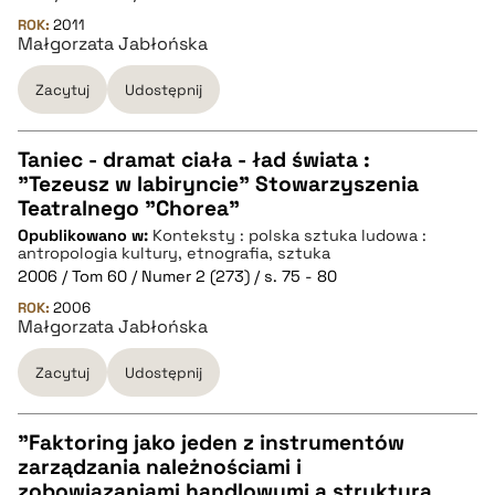
ROK:
BIBTEX
2011
Małgorzata Jabłońska
pobierz cytat
Zacytuj
Udostępnij
Taniec - dramat ciała - ład świata :
"Tezeusz w labiryncie" Stowarzyszenia
CZYSTY TEKST
Teatralnego "Chorea"
Opublikowano w:
Konteksty : polska sztuka ludowa :
antropologia kultury, etnografia, sztuka
pobierz cytat
2006 / Tom 60 / Numer 2 (273) / s. 75 - 80
ROK:
2006
Małgorzata Jabłońska
BIBTEX
Zacytuj
Udostępnij
pobierz cytat
"Faktoring jako jeden z instrumentów
zarządzania należnościami i
CZYSTY TEKST
zobowiązaniami handlowymi a struktura