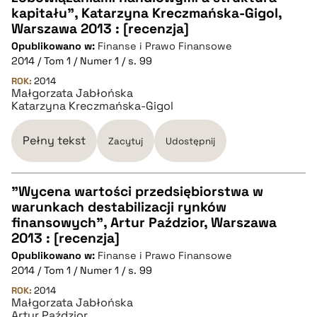
kapitału", Katarzyna Kreczmańska-Gigol,
Warszawa 2013 : [recenzja]
pobierz cytat
Opublikowano w:
Finanse i Prawo Finansowe
2014 / Tom 1 / Numer 1 / s. 99
BIBTEX
ROK:
2014
Małgorzata Jabłońska
Katarzyna Kreczmańska-Gigol
pobierz cytat
Pełny tekst
Zacytuj
Udostępnij
"Wycena wartości przedsiębiorstwa w
warunkach destabilizacji rynków
CZYSTY TEKST
finansowych", Artur Paździor, Warszawa
2013 : [recenzja]
Opublikowano w:
Finanse i Prawo Finansowe
pobierz cytat
2014 / Tom 1 / Numer 1 / s. 99
ROK:
2014
Małgorzata Jabłońska
BIBTEX
Artur Paździor