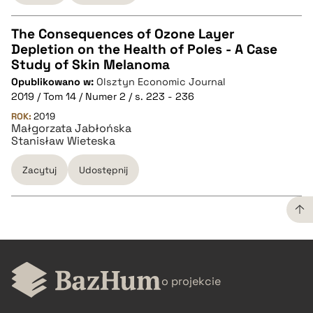
pobierz cytat
The Consequences of Ozone Layer
Depletion on the Health of Poles - A Case
CZYSTY TEKST
Study of Skin Melanoma
Opublikowano w:
Olsztyn Economic Journal
2019 / Tom 14 / Numer 2 / s. 223 - 236
pobierz cytat
ROK:
2019
Małgorzata Jabłońska
Stanisław Wieteska
BIBTEX
Zacytuj
Udostępnij
pobierz cytat
CZYSTY TEKST
o projekcie
pobierz cytat