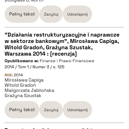
BIBTEX
Pełny tekst
Zacytuj
Udostępnij
pobierz cytat
"Działania restrukturyzacyjne i naprawcze
w sektorze bankowym", Mirosława Capiga,
CZYSTY TEKST
Witold Gradoń, Grażyna Szustak,
Warszawa 2014 : [recenzja]
Opublikowano w:
Finanse i Prawo Finansowe
pobierz cytat
2014 / Tom 1 / Numer 3 / s. 125
ROK:
2014
Mirosława Capiga
BIBTEX
Witold Gradoń
Małgorzata Jabłońska
Grażyna Szustak
pobierz cytat
Pełny tekst
Zacytuj
Udostępnij