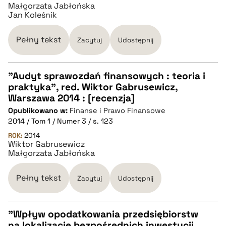
Małgorzata Jabłońska
Jan Koleśnik
BIBTEX
Pełny tekst
Zacytuj
Udostępnij
pobierz cytat
"Audyt sprawozdań finansowych : teoria i
praktyka", red. Wiktor Gabrusewicz,
CZYSTY TEKST
Warszawa 2014 : [recenzja]
Opublikowano w:
Finanse i Prawo Finansowe
2014 / Tom 1 / Numer 3 / s. 123
pobierz cytat
ROK:
2014
Wiktor Gabrusewicz
Małgorzata Jabłońska
BIBTEX
Pełny tekst
Zacytuj
Udostępnij
pobierz cytat
"Wpływ opodatkowania przedsiębiorstw
na lokalizację bezpośrednich inwestycji