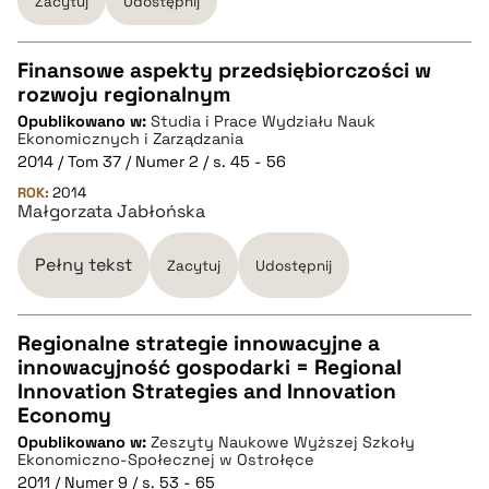
Zacytuj
Udostępnij
Finansowe aspekty przedsiębiorczości w
rozwoju regionalnym
CZYSTY TEKST
Opublikowano w:
Studia i Prace Wydziału Nauk
Ekonomicznych i Zarządzania
2014 / Tom 37 / Numer 2 / s. 45 - 56
pobierz cytat
ROK:
2014
Małgorzata Jabłońska
BIBTEX
Pełny tekst
Zacytuj
Udostępnij
pobierz cytat
Regionalne strategie innowacyjne a
innowacyjność gospodarki = Regional
CZYSTY TEKST
Innovation Strategies and Innovation
Economy
Opublikowano w:
Zeszyty Naukowe Wyższej Szkoły
pobierz cytat
Ekonomiczno-Społecznej w Ostrołęce
2011 / Numer 9 / s. 53 - 65