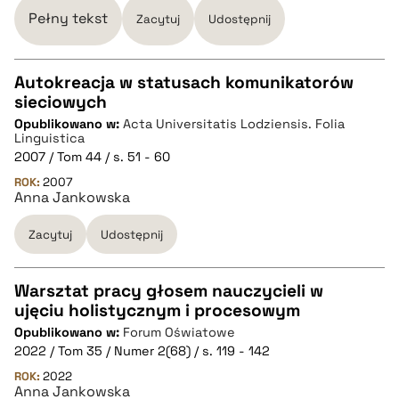
Pełny tekst
Zacytuj
Udostępnij
pobierz cytat
Autokreacja w statusach komunikatorów
sieciowych
CZYSTY TEKST
Opublikowano w:
Acta Universitatis Lodziensis. Folia
Linguistica
2007 / Tom 44 / s. 51 - 60
pobierz cytat
ROK:
2007
Anna Jankowska
BIBTEX
Zacytuj
Udostępnij
pobierz cytat
Warsztat pracy głosem nauczycieli w
ujęciu holistycznym i procesowym
CZYSTY TEKST
Opublikowano w:
Forum Oświatowe
2022 / Tom 35 / Numer 2(68) / s. 119 - 142
pobierz cytat
ROK:
2022
Anna Jankowska