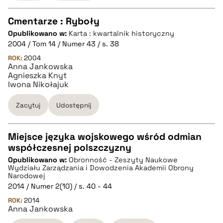
Cmentarze : Ryboły
Opublikowano w:
Karta : kwartalnik historyczny
CZYSTY TEKST
2004 / Tom 14 / Numer 43 / s. 38
ROK:
2004
Anna Jankowska
pobierz cytat
Agnieszka Knyt
Iwona Nikołajuk
BIBTEX
Zacytuj
Udostępnij
pobierz cytat
Miejsce języka wojskowego wśród odmian
współczesnej polszczyzny
CZYSTY TEKST
Opublikowano w:
Obronność - Zeszyty Naukowe
Wydziału Zarządzania i Dowodzenia Akademii Obrony
Narodowej
pobierz cytat
2014 / Numer 2(10) / s. 40 - 44
ROK:
2014
Anna Jankowska
BIBTEX