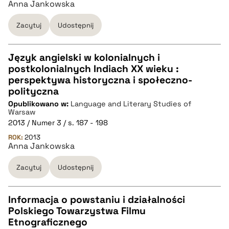
Anna Jankowska
BIBTEX
Zacytuj
Udostępnij
pobierz cytat
Język angielski w kolonialnych i
postkolonialnych Indiach XX wieku :
CZYSTY TEKST
perspektywa historyczna i społeczno-
polityczna
Opublikowano w:
Language and Literary Studies of
pobierz cytat
Warsaw
2013 / Numer 3 / s. 187 - 198
ROK:
BIBTEX
2013
Anna Jankowska
pobierz cytat
Zacytuj
Udostępnij
Informacja o powstaniu i działalności
Polskiego Towarzystwa Filmu
CZYSTY TEKST
Etnograficznego