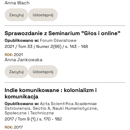
Anna Wach
BIBTEX
Zacytuj
Udostępnij
pobierz cytat
Sprawozdanie z Seminarium "Głos i online"
Opublikowano w:
Forum Oświatowe
CZYSTY TEKST
2021 / Tom 33 / Numer 2(66) / s. 143 - 148
ROK:
2021
Anna Jankowska
pobierz cytat
Zacytuj
Udostępnij
BIBTEX
Indie komunikowane : kolonializm i
pobierz cytat
komunikacja
CZYSTY TEKST
Opublikowano w:
Acta Scientifica Academiae
Ostroviensis. Sectio A, Nauki Humanistyczne,
Społeczne i Techniczne
pobierz cytat
2017 / Tom 9 (1) / s. 170 - 182
ROK:
2017