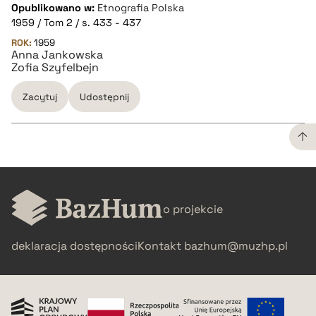
Opublikowano w:
Etnografia Polska
1959 / Tom 2 / s. 433 - 437
pobierz cytat
ROK:
1959
Anna Jankowska
Zofia Szyfelbejn
BIBTEX
Zacytuj
Udostępnij
pobierz cytat
CZYSTY TEKST
o projekcie
pobierz cytat
deklaracja dostępności
Kontakt
bazhum@muzhp.pl
BIBTEX
pobierz cytat