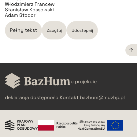
Włodzimierz Francew
Stanisław Kossowski
Adam Stodor
Pełny tekst
Zacytuj
Udostępnij
CZYSTY TEKST
o projekcie
pobierz cytat
deklaracja dostępności
Kontakt
bazhum@muzhp.pl
BIBTEX
pobierz cytat