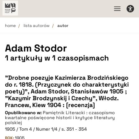
home
lista autorów
autor
Adam Stodor
1 artykuły w 1 czasopismach
"Drobne poezyje Kazimierza Brodzińskiego
do r. 1818. (Przyczynek do charakterystyki
poety)", Adam Stodor, Stanisławów 1905 ;
"Kazymir Brodzynskij i Czechy", Włodz.
Francew, Kiew 1904 : [recenzja]
Opublikowano w:
Pamiętnik Literacki : czasopismo
kwartalne poświęcone historii i krytyce literatury
polskiej
1905 / Tom 4 / Numer 1/4 / s. 351 - 354
ROK:
1905