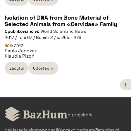
Isolation of DNA from Bone Material of
Selected Animals from «Cervidae» Family
CZYSTY TEKST
Opublikowano w:
World Scientific News
2017 / Tom 67 / Numer 2 / s. 265 - 276
pobierz cytat
ROK:
2017
Paula Jadczak
Klaudia Pizoń
BIBTEX
Zacytuj
Udostępnij
pobierz cytat
CZYSTY TEKST
o projekcie
pobierz cytat
deklaracja dostępności
Kontakt
bazhum@muzhp.pl