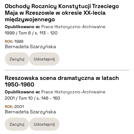
Obchody Rocznicy Konstytucji Trzeciego
Maja w Rzeszowie w okresie XX-lecia
CZYSTY TEKST
międzywojennego
Opublikowano w:
Prace Historyczno-Archiwalne
1999 / Tom 8 / s. 113 - 120
pobierz cytat
ROK:
1999
Bernadeta Szarzyńska
BIBTEX
Zacytuj
Udostępnij
pobierz cytat
Rzeszowska scena dramatyczna w latach
1950-1960
CZYSTY TEKST
Opublikowano w:
Prace Historyczno-Archiwalne
2001 / Tom 10 / s. 146 - 160
pobierz cytat
ROK:
2001
Bernadeta Szarzyńska
Zacytuj
Udostępnij
BIBTEX