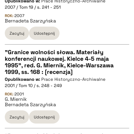
Opublikowano w:
Prace Historyczno-Archiwalne
pobierz cytat
2007 / Tom 19 / s. 241 - 251
ROK:
2007
Bernadeta Szarzyńska
BIBTEX
Zacytuj
Udostępnij
pobierz cytat
"Granice wolności słowa. Materiały
konferencji naukowej. Kielce 4-5 maja
CZYSTY TEKST
1995", red. G. Miernik, Kielce-Warszawa
1999, ss. 168 : [recenzja]
Opublikowano w:
Prace Historyczno-Archiwalne
pobierz cytat
2001 / Tom 10 / s. 248 - 249
ROK:
2001
G. Miernik
BIBTEX
Bernadeta Szarzyńska
pobierz cytat
Zacytuj
Udostępnij