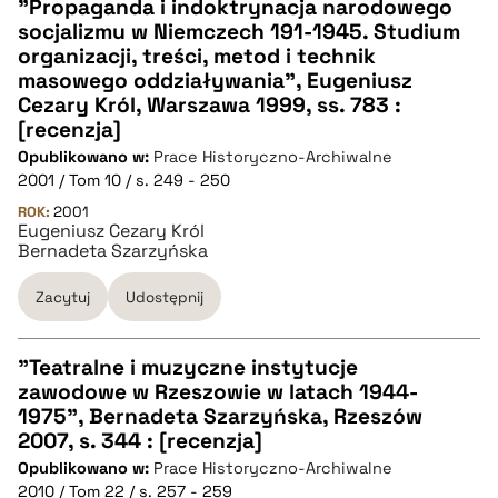
"Propaganda i indoktrynacja narodowego
socjalizmu w Niemczech 191-1945. Studium
CZYSTY TEKST
organizacji, treści, metod i technik
masowego oddziaływania", Eugeniusz
Cezary Król, Warszawa 1999, ss. 783 :
pobierz cytat
[recenzja]
Opublikowano w:
Prace Historyczno-Archiwalne
2001 / Tom 10 / s. 249 - 250
BIBTEX
ROK:
2001
Eugeniusz Cezary Król
pobierz cytat
Bernadeta Szarzyńska
Zacytuj
Udostępnij
"Teatralne i muzyczne instytucje
zawodowe w Rzeszowie w latach 1944-
CZYSTY TEKST
1975", Bernadeta Szarzyńska, Rzeszów
2007, s. 344 : [recenzja]
Opublikowano w:
Prace Historyczno-Archiwalne
pobierz cytat
2010 / Tom 22 / s. 257 - 259