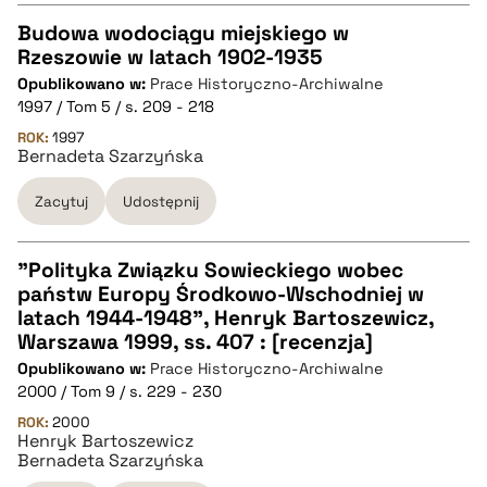
pobierz cytat
Budowa wodociągu miejskiego w
Rzeszowie w latach 1902-1935
CZYSTY TEKST
Opublikowano w:
Prace Historyczno-Archiwalne
1997 / Tom 5 / s. 209 - 218
pobierz cytat
ROK:
1997
Bernadeta Szarzyńska
Zacytuj
Udostępnij
BIBTEX
pobierz cytat
"Polityka Związku Sowieckiego wobec
państw Europy Środkowo-Wschodniej w
CZYSTY TEKST
latach 1944-1948", Henryk Bartoszewicz,
Warszawa 1999, ss. 407 : [recenzja]
Opublikowano w:
Prace Historyczno-Archiwalne
pobierz cytat
2000 / Tom 9 / s. 229 - 230
ROK:
2000
Henryk Bartoszewicz
BIBTEX
Bernadeta Szarzyńska