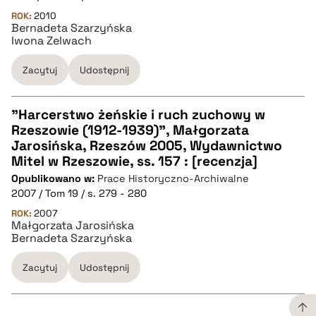
ROK:
2010
Bernadeta Szarzyńska
BIBTEX
Iwona Zelwach
pobierz cytat
Zacytuj
Udostępnij
"Harcerstwo żeńskie i ruch zuchowy w
Rzeszowie (1912-1939)", Małgorzata
CZYSTY TEKST
Jarosińska, Rzeszów 2005, Wydawnictwo
Mitel w Rzeszowie, ss. 157 : [recenzja]
Opublikowano w:
Prace Historyczno-Archiwalne
pobierz cytat
2007 / Tom 19 / s. 279 - 280
ROK:
2007
Małgorzata Jarosińska
BIBTEX
Bernadeta Szarzyńska
pobierz cytat
Zacytuj
Udostępnij