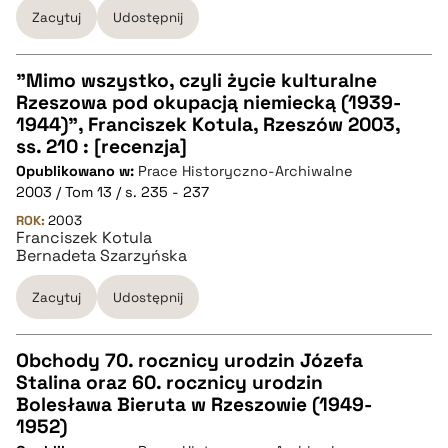
pobierz cytat
Zacytuj
Udostępnij
"Mimo wszystko, czyli życie kulturalne
Rzeszowa pod okupacją niemiecką (1939-
CZYSTY TEKST
1944)", Franciszek Kotula, Rzeszów 2003,
ss. 210 : [recenzja]
Opublikowano w:
Prace Historyczno-Archiwalne
pobierz cytat
2003 / Tom 13 / s. 235 - 237
ROK:
2003
Franciszek Kotula
BIBTEX
Bernadeta Szarzyńska
pobierz cytat
Zacytuj
Udostępnij
Obchody 70. rocznicy urodzin Józefa
Stalina oraz 60. rocznicy urodzin
CZYSTY TEKST
Bolesława Bieruta w Rzeszowie (1949-
1952)