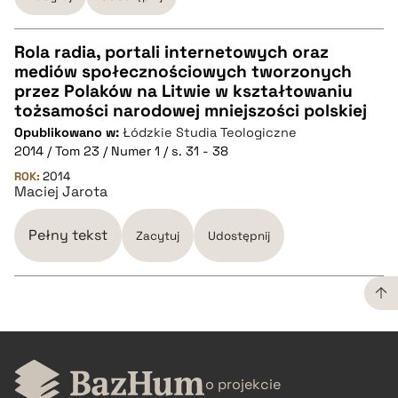
Rola radia, portali internetowych oraz
mediów społecznościowych tworzonych
CZYSTY TEKST
przez Polaków na Litwie w kształtowaniu
tożsamości narodowej mniejszości polskiej
Opublikowano w:
Łódzkie Studia Teologiczne
pobierz cytat
2014 / Tom 23 / Numer 1 / s. 31 - 38
ROK:
2014
Maciej Jarota
BIBTEX
Pełny tekst
Zacytuj
Udostępnij
pobierz cytat
CZYSTY TEKST
o projekcie
pobierz cytat