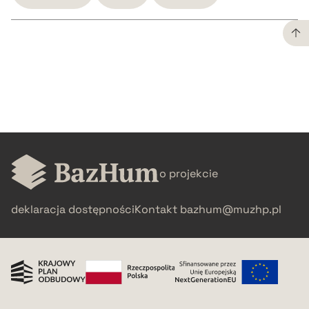
CZYSTY TEKST
pobierz cytat
BIBTEX
o projekcie
pobierz cytat
deklaracja dostępności
Kontakt
bazhum@muzhp.pl