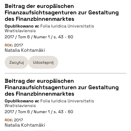
Beitrag der europäischen
Finanzaufsichtsagenturen zur Gestaltung
CZYSTY TEKST
des Finanzbinnenmarktes
Opublikowano w:
Folia Iuridica Universitatis
Wratislaviensis
pobierz cytat
2017 / Tom 6 / Numer 1 / s. 43 - 60
ROK:
2017
Natalia Kohtamäki
BIBTEX
Zacytuj
Udostępnij
pobierz cytat
Beitrag der europäischen
Finanzaufsichtsagenturen zur Gestaltung
CZYSTY TEKST
des Finanzbinnenmarktes
Opublikowano w:
Folia Iuridica Universitatis
Wratislaviensis
pobierz cytat
2017 / Tom 6 / Numer 1 / s. 43 - 60
ROK:
2017
Natalia Kohtamäki
BIBTEX