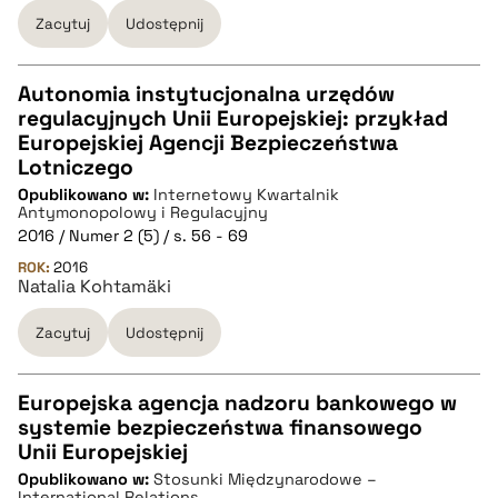
Zacytuj
Udostępnij
pobierz cytat
Autonomia instytucjonalna urzędów
regulacyjnych Unii Europejskiej: przykład
CZYSTY TEKST
Europejskiej Agencji Bezpieczeństwa
Lotniczego
Opublikowano w:
Internetowy Kwartalnik
pobierz cytat
Antymonopolowy i Regulacyjny
2016 / Numer 2 (5) / s. 56 - 69
ROK:
BIBTEX
2016
Natalia Kohtamäki
pobierz cytat
Zacytuj
Udostępnij
Europejska agencja nadzoru bankowego w
systemie bezpieczeństwa finansowego
CZYSTY TEKST
Unii Europejskiej
Opublikowano w:
Stosunki Międzynarodowe –
International Relations