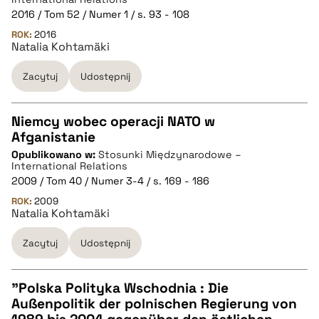
pobierz cytat
2016 / Tom 52 / Numer 1 / s. 93 - 108
ROK:
2016
Natalia Kohtamäki
BIBTEX
Zacytuj
Udostępnij
pobierz cytat
Niemcy wobec operacji NATO w
Afganistanie
CZYSTY TEKST
Opublikowano w:
Stosunki Międzynarodowe –
International Relations
2009 / Tom 40 / Numer 3-4 / s. 169 - 186
pobierz cytat
ROK:
2009
Natalia Kohtamäki
BIBTEX
Zacytuj
Udostępnij
pobierz cytat
"Polska Polityka Wschodnia : Die
Außenpolitik der polnischen Regierung von
CZYSTY TEKST