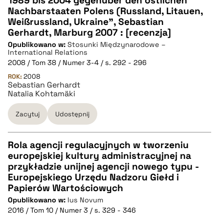
1989 bis 2004 gegenüber den östlichen
Nachbarstaaten Polens (Russland, Litauen,
Weißrussland, Ukraine", Sebastian
pobierz cytat
Gerhardt, Marburg 2007 : [recenzja]
Opublikowano w:
Stosunki Międzynarodowe –
International Relations
BIBTEX
2008 / Tom 38 / Numer 3-4 / s. 292 - 296
ROK:
2008
pobierz cytat
Sebastian Gerhardt
Natalia Kohtamäki
Zacytuj
Udostępnij
Rola agencji regulacyjnych w tworzeniu
europejskiej kultury administracyjnej na
CZYSTY TEKST
przykładzie unijnej agencji nowego typu -
Europejskiego Urzędu Nadzoru Giełd i
Papierów Wartościowych
pobierz cytat
Opublikowano w:
Ius Novum
2016 / Tom 10 / Numer 3 / s. 329 - 346